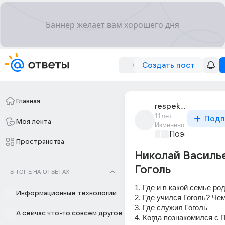
Создать пост
Главная
respekt_kap
11лет
Подп
Моя лента
Изменено
Поэзия души
+
Пространства
Николай Василь
Гоголь
В ТОПЕ НА ОТВЕТАХ
1. Где и в какой семье ро
Информационные технологии
2. Где учился Гоголь? Че
3. Где служил Гоголь 
А сейчас что-то совсем другое
4. Когда познакомился с П