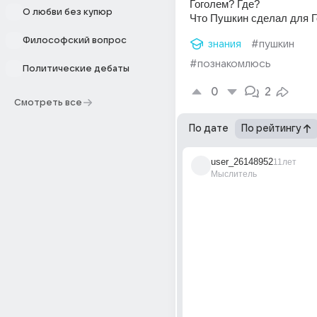
Гоголем? Где?
О любви без купюр
Что Пушкин сделал для Г
Философский вопрос
знания
#пушкин
#познакомлюсь
Политические дебаты
0
2
Смотреть все
По дате
По рейтингу
user_26148952
11лет
Мыслитель