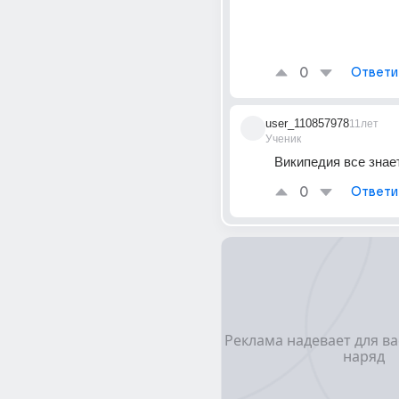
0
Ответи
user_110857978
11лет
Ученик
Википедия все знае
0
Ответи