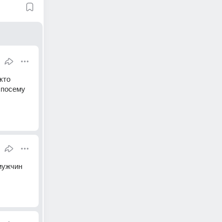
то 
посему 
ужчин 