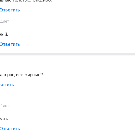
Ответить
11лет
ный.
Ответить
т
да в рпц все жирные?
ветить
11лет
ать.
Ответить