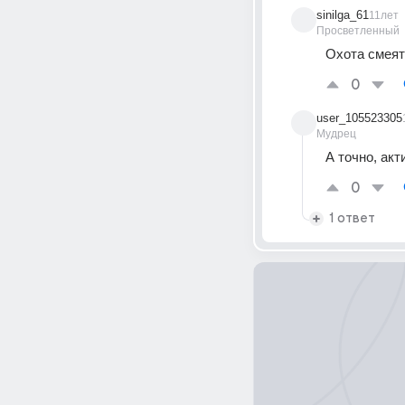
sinilga_61
11лет
Просветленный
Охота смеят
0
user_105523305
Мудрец
А точно, ак
0
1 ответ