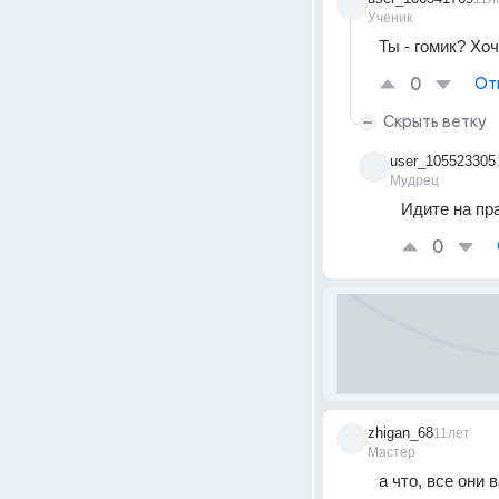
Ученик
Ты - гомик? Хо
0
От
Скрыть ветку
user_105523305
Мудрец
Идите на пра
0
zhigan_68
11лет
Мастер
а что, все они