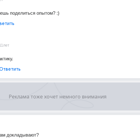
чешь поделиться опытом? :)
ветить
11лет
ктику.
Ответить
 вам докладывают?