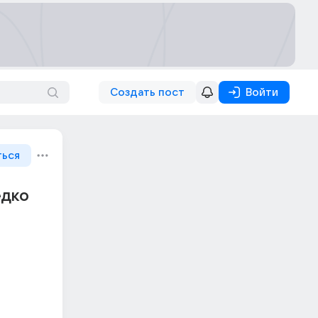
Создать пост
Войти
ться
едко