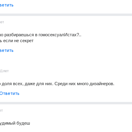
ветить
лет
о разбираешься в гомосексуалИстах?..
ь если не секрет
ветить
11лет
доля всех, даже для них. Среди них много дизайнеров.
Ответить
ет
 судимый будеш