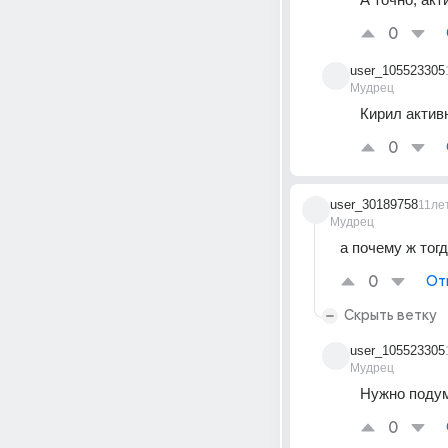
0
user_105523305
Мудрец
Кирил актив
0
user_30189758
11ле
Мудрец
а почему ж тог
0
От
Скрыть ветку
user_105523305
Мудрец
Нужно подум
0