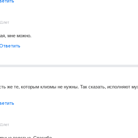
ветить
11лет
ая, мне можно.
Ответить
сть же те, которым клизмы не нужны. Так сказать, исполняют му
ветить
11лет
тивные толстые. Спасибо.