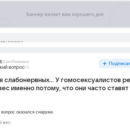
5
11лет
Изменено
Подписа
кий вопрос
+1
я слабонервных... У гомосексуалистов р
вес именно потому, что они часто ставят
ь вопрос оказался снаружи.
й вес