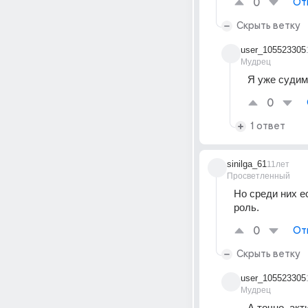
0
От
Скрыть ветку
user_105523305
Мудрец
Я уже судим
0
1 ответ
sinilga_61
11лет
Просветленный
Но среди них е
роль.
0
От
Скрыть ветку
user_105523305
Мудрец
А точно, ак