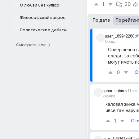
1
20
О любви без купюр
Философский вопрос
По дате
По рейтин
Политические дебаты
user_189942286
Оракул
Смотреть все
Совершенно вер
следит за соб
могут иметь п
0
О
gamir_sabirov
11лет
Ученик
каловая жижа м
ивсе там наруш
1
Отв
user_186341769
11л