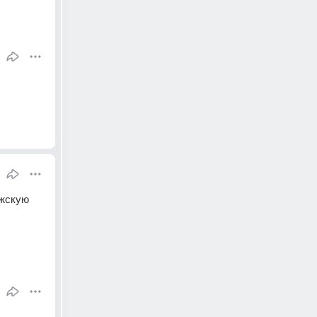
жскую 