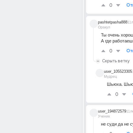
0
От
pashtetpasha888
11
Оракул
Ты очень хорош
А где работаеш
0
От
Скрыть ветку
user_105523305
Мудрец
Шьюха. Шью 
0
user_194872579
11л
Ученик
не суди да не