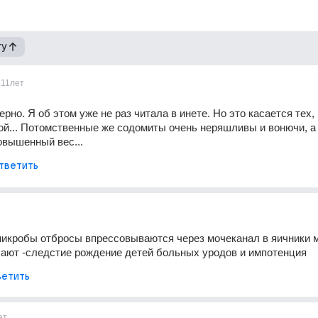
гу
11лет
но. Я об этом уже не раз читала в инете. Но это касается тех, к
ой... Потомственные же содомиты очень неряшливы и вонючи, а 
овышенный вес...
тветить
икробы отбросы впрессовываются через мочеканал в яичники м
ают -следстие рождение детей больных уродов и импотенция
етить
ет