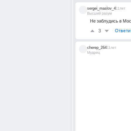
sergei_maslov_4
11лет
Высший разум
Не заблудись в Моск
3
Ответи
cherep_264
11лет
Мудрец