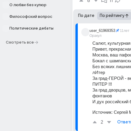
6
11
О любви без купюр
По дате
По рейтингу
Философский вопрос
Политические дебаты
user_61969353
11лет
Оракул
Смотреть все
Салют, культурная
Привет, прекрасна
Москва, ваш пафо
Бокал с шампанск
Без всяких лишних
лИтер
За град-ГЕРОЙ - ве
ПИТЕР !!!
За град дворцов, м
фонтанов
И дух российский 
Источник:
Сергей 
2
Ответ