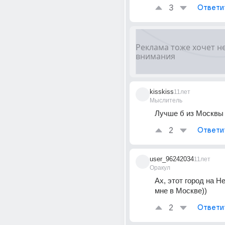
3
Ответи
kisskiss
11лет
Мыслитель
Лучше б из Москвы 
2
Ответи
user_96242034
11лет
Оракул
Ах, этот город на Не
мне в Москве))
2
Ответи