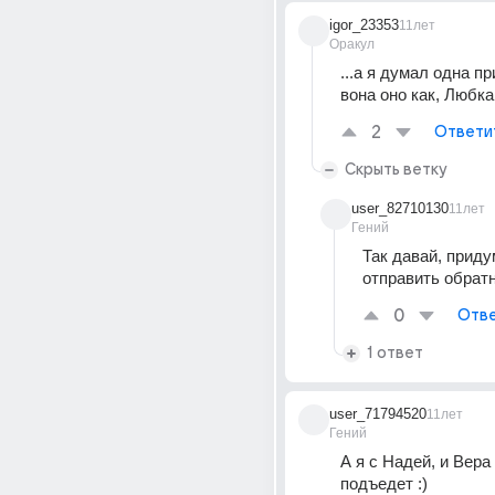
igor_23353
11лет
Оракул
...а я думал одна пр
вона оно как, Любка
2
Ответи
Скрыть ветку
user_82710130
11лет
Гений
Так давай, приду
отправить обратн
0
Отве
1 ответ
user_71794520
11лет
Гений
А я с Надей, и Вера 
подъедет :)