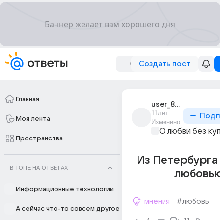
Создать пост
Главная
user_82710130
11лет
Подп
Моя лента
Изменено
О любви без ку
Пространства
Из Петербурга я
В ТОПЕ НА ОТВЕТАХ
любовью
Информационные технологии
мнения
#любовь
А сейчас что-то совсем другое