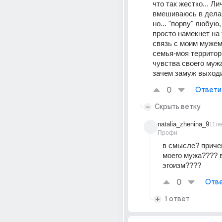
что так жестко... Лич
вмешиваюсь в дела
но... "порву" любую,
просто намекнет на т
связь с моим мужем.
семья-моя территор
чувства своего мужа
зачем замуж выходи
0
Ответи
Скрыть ветку
natalia_zhenina_9
11л
Профи
в смысле? причем
моего мужа???? в
эгоизм????
0
Отве
1 ответ