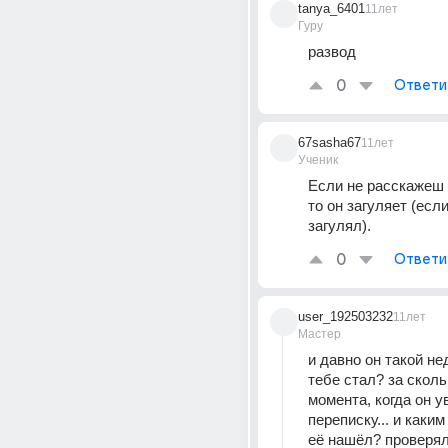
tanya_6401
11лет
Гуру
развод
0
Ответи
67sasha67
11лет
Ученик
Если не расскажеш е
то он загуляет (если
загулял).
0
Ответи
user_192503232
11лет
Мастер
и давно он такой не
тебе стал? за скольк
момента, когда он у
переписку... и каким
её нашёл? проверял