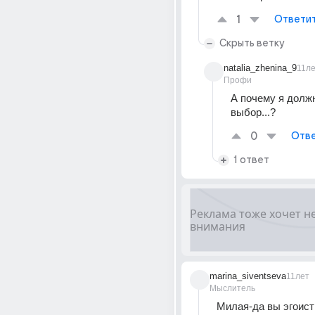
1
Ответи
Скрыть ветку
natalia_zhenina_9
11л
Профи
А почему я должн
выбор...?
0
Отве
1 ответ
marina_siventseva
11лет
Мыслитель
Милая-да вы эгоистк