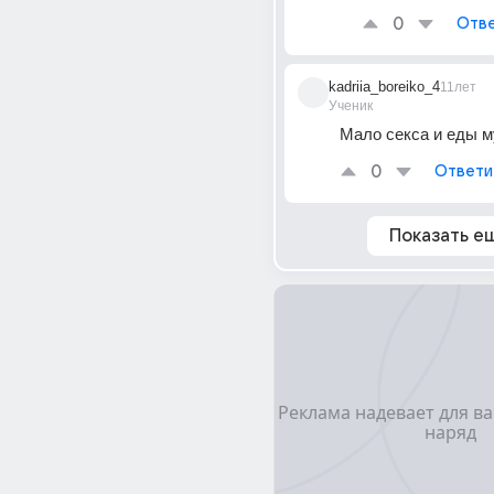
0
Отве
kadriia_boreiko_4
11лет
Ученик
Мало секса и еды 
0
Ответи
Показать е