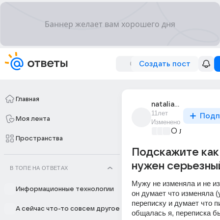
Создать пост
Главная
natalia_zhenina_9
11лет
Подп
Моя лента
Изменено
О любви без
Пространства
Подскажите как 
нужен серьезны
В ТОПЕ НА ОТВЕТАХ
Мужу не изменяла и не изм
Информационные технологии
он думает что изменяла (
переписку и думает что пи
А сейчас что-то совсем другое
общалась я, переписка бы