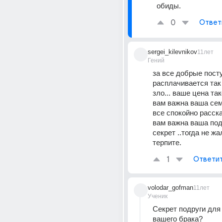
обиды.
0
Ответ
sergei_kilevnikov
11лет
Гений
за все добрые посту
расплачивается так ж
зло... ваше цена тако
вам важна ваша семь
все спокойно расска
вам важна ваша подр
секрет ..тогда не жал
терпите.
1
Ответи
volodar_gofman
11лет
Ученик
Секрет подруги для 
вашего брака?