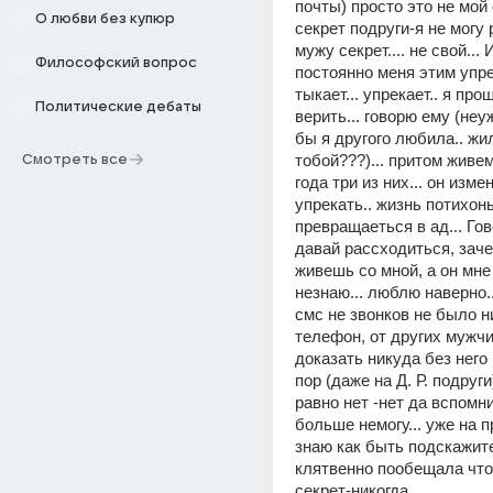
почты) просто это не мой 
О любви без купюр
секрет подруги-я не могу р
мужу секрет.... не свой... 
Философский вопрос
постоянно меня этим упрек
тыкает... упрекает.. я про
Политические дебаты
верить... говорю ему (неу
бы я другого любила.. жил
тобой???)... притом живем
Смотреть все
года три из них... он изме
упрекать.. жизнь потихонь
превращаеться в ад... Гов
давай рассходиться, зачем
живешь со мной, а он мне
незнаю... люблю наверно..
смс не звонков не было ни
телефон, от других мужчин
доказать никуда без него 
пор (даже на Д. Р. подруги)
равно нет -нет да вспомнит.
больше немогу... уже на пр
знаю как быть подскажите.
клятвенно пообещала что 
секрет-никогда..