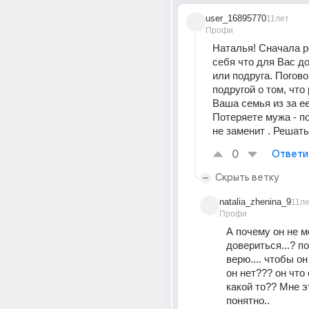
user_16895770
11лет
Профи
Наталья! Сначала р
себя что для Вас до
или подруга. Поговор
подругой о том, что
Ваша семья из за ее
Потеряете мужа - по
не заменит . Решать
0
Ответи
Скрыть ветку
natalia_zhenina_9
11л
Профи
А почему он не м
довериться...? по
верю.... чтобы он 
он нет??? он что
какой то?? Мне эт
понятно..