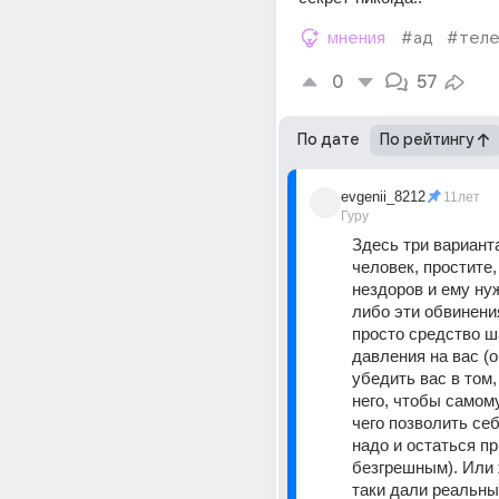
мнения
#ад
#тел
0
57
По дате
По рейтингу
evgenii_8212
11лет
Гуру
Здесь три варианта
человек, простите,
нездоров и ему нуж
либо эти обвинения
просто средство ш
давления на вас (о
убедить вас в том,
него, чтобы самому
чего позволить се
надо и остаться пр
безгрешным). Или 
таки дали реальны