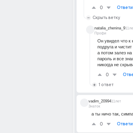
0
Ответи
Скрыть ветку
natalia_zhenina_9
11л
Профи
Он увидел что к 
подруга и чистит с
а потом залез на
пароль и все знал
никогда не скрыва
0
Отве
1 ответ
vadim_20994
11лет
Знаток
а ты ничо так, симп
0
Ответи