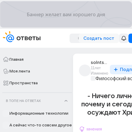
Создать пост
Главная
solntse_717
11лет
Подп
Моя лента
Изменено
Философский в
Пространства
- Ничего личн
В ТОПЕ НА ОТВЕТАХ
почему и сегод
осуждают Хри
Информационные технологии
А сейчас что-то совсем другое
мнения