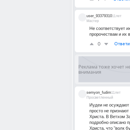
user_93379310
11лет
Мастер
Не соответствует их
пророчествам и их 
0
Ответи
semyon_fudim
11лет
Просветленный
Иудеи не осуждают 
просто не признают 
Христа. В Ветхом За
подробно описано п
Христа, что "волк бу