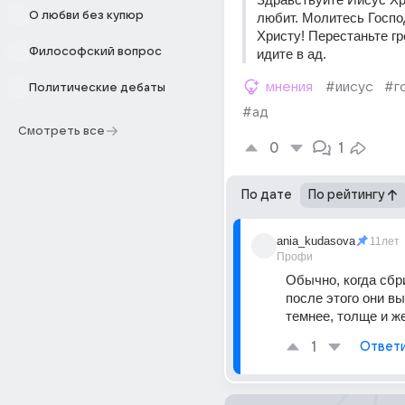
О любви без купюр
любит. Молитесь Госпо
Христу! Перестаньте гр
Философский вопрос
идите в ад.
мнения
#иисус
#г
Политические дебаты
#ад
Смотреть все
0
1
По дате
По рейтингу
ania_kudasova
11лет
Профи
Обычно, когда сбри
после этого они вы
темнее, толще и ж
1
Ответ