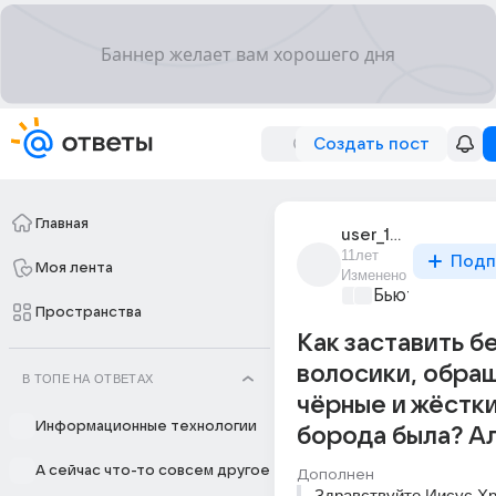
Создать пост
Главная
user_192591961
11лет
Подп
Моя лента
Изменено
Бьютилэнд
+1
Пространства
Как заставить б
волосики, обращ
В ТОПЕ НА ОТВЕТАХ
чёрные и жёстки
Информационные технологии
борода была? А
А сейчас что-то совсем другое
Дополнен
Здравствуйте Иисус Хр