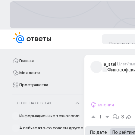
Главная
ia_stal
11лет
Изм
Философски
Моя лента
Пространства
В ТОПЕ НА ОТВЕТАХ
мнения
Информационные технологии
1
3
А сейчас что-то совсем другое
По дате
По рейтин