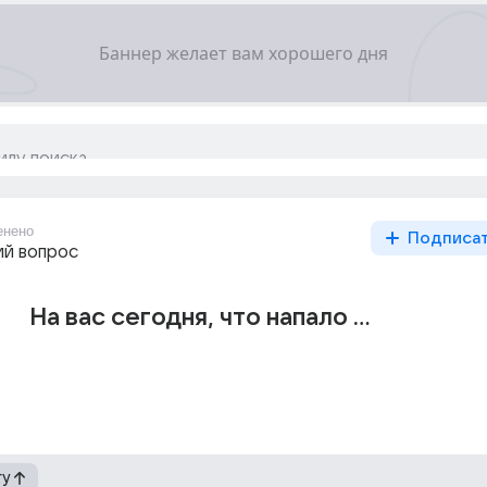
енено
Подписа
й вопрос
На вас сегодня, что напало ...
гу