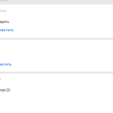
11лет
арить
тветить
т
ветить
т
ща.)))