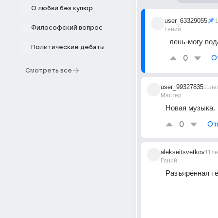
О любви без купюр
user_63329055
Философский вопрос
Гений
лень-могу под
Политические дебаты
0
О
Смотреть все
user_99327835
11ле
Мастер
Новая музыка.
0
От
alekseitsvetkov
11ле
Гений
Разъярённая тё