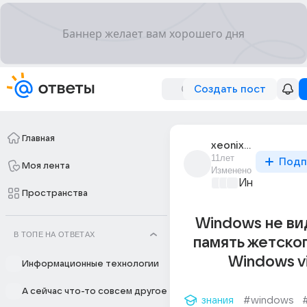
Создать пост
Главная
xeonix_2
11лет
Подп
Моя лента
Изменено
Информацио
Пространства
Windows не ви
В ТОПЕ НА ОТВЕТАХ
память жетско
Windows v
Информационные технологии
А сейчас что-то совсем другое
знания
#windows