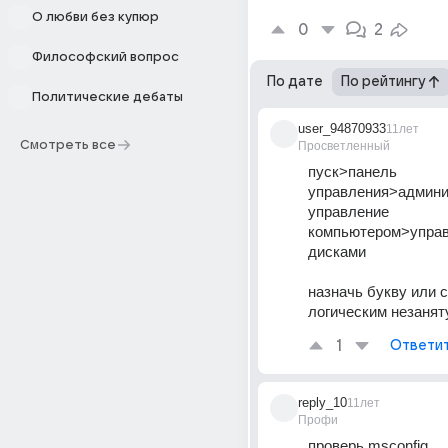
О любви без купюр
0
2
Философский вопрос
По дате
По рейтингу
Политические дебаты
user_94870933
11лет
Смотреть все
Просветленный
пуск>панель 
управления>админи
управление 
компьютером>управ
дисками
назначь букву или с
логическим незанят
1
Ответи
reply_10
11лет
Профи
проверь msconfig