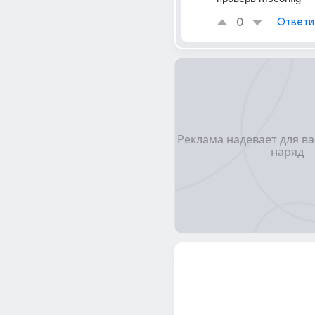
0
Ответи