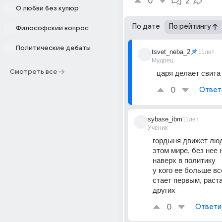
0
2
О любви без купюр
По дате
По рейтингу
Философский вопрос
Политические дебаты
tsvet_neba_2
11лет
Мудрец
Смотреть все
царя делает свита
0
Ответ
sybase_ibm
11лет
Ученик
гордыня движет люд
этом мире, без нее 
наверх в политику
у кого ее больше все
стает первым, раста
других
0
Ответи