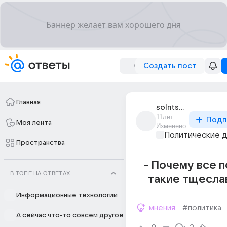
Создать пост
Главная
solntse_717
11лет
Подп
Моя лента
Изменено
Политические 
Пространства
- Почему все 
В ТОПЕ НА ОТВЕТАХ
такие тщеслав
Информационные технологии
мнения
#политика
А сейчас что-то совсем другое