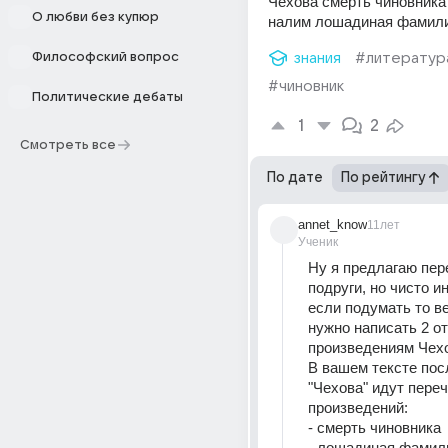
Чехова смерть чиновника
О любви без купюр
налим лошадиная фамил
Философский вопрос
знания
#литератур
#чиновник
Политические дебаты
1
2
Смотреть все
По дате
По рейтингу
annet_know
11лет
Ученик
Ну я предлагаю пере
подруги, но чисто ин
если подумать то ве
нужно написать 2 от
произведениям Чехо
В вашем тексте пос
"Чехова" идут переч
произведений: 
- смерть чиновника
- лошадиная фамил