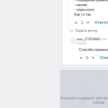
- налим
- пересолил
Как то так
2
Ответи
Скрыть ветку
user_177870609
11лет
Ученик
Спасибо огромно
0
Отве