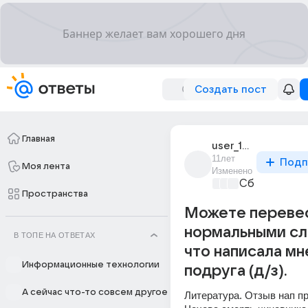
Создать пост
Главная
user_177870609
11лет
Подп
Моя лента
Изменено
Сборная До
Пространства
Можете переве
нормальными сл
В ТОПЕ НА ОТВЕТАХ
что написала мн
Информационные технологии
подруга (д/з).
А сейчас что-то совсем другое
Литература. Отзыв нап пр