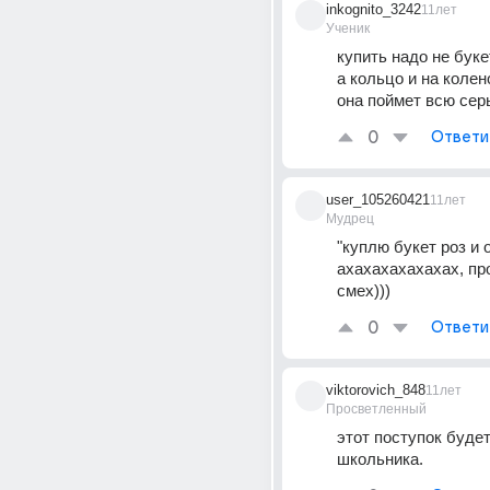
inkognito_3242
11лет
Ученик
купить надо не букет
а кольцо и на колено
она поймет всю сер
0
Ответи
user_105260421
11лет
Мудрец
"куплю букет роз и о
ахахахахахахах, про
смех)))
0
Ответи
viktorovich_848
11лет
Просветленный
этот поступок будет
школьника.