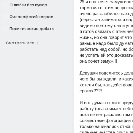
29 и она хочет замуж и дет
О любви без купюр
тормозил с этим вопросом
очень расслабился находя
Философский вопрос
(перестал заниматься над
видимо поэтому она и ушла
Политические дебаты
я готов связать с этим че
жизнь, но она говорит что 
раньше надо было думать!
Смотреть все
работать над собой, но бо
не успеть ей это доказать
она хочет замуж!!!
Девушки поделитесь дель
чего бы вы ждали, и каких
хотели бы, как действоват
сроках???!
Я вот думаю если я приду 
работу (она снимает небо
пока её нет расклею там 
совместные фотографии гд
только начинались отнош
сильные чувства друг к др