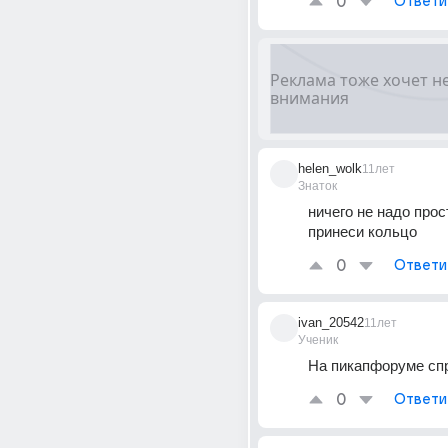
0
Ответи
helen_wolk
11лет
Знаток
ничего не надо прост
принеси кольцо
0
Ответи
ivan_20542
11лет
Ученик
На пикапфоруме сп
0
Ответи