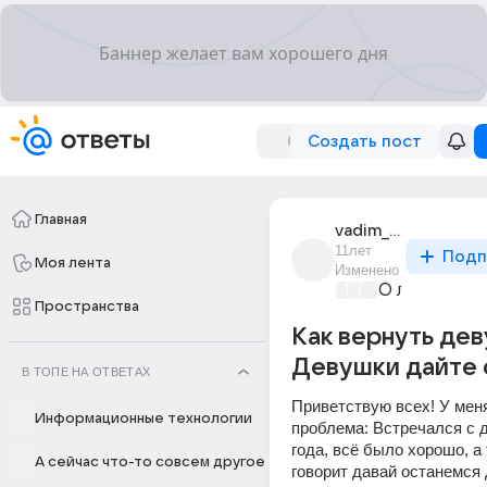
Создать пост
Главная
vadim_7913
11лет
Подп
Моя лента
Изменено
О любви без
Пространства
Как вернуть де
Девушки дайте с
В ТОПЕ НА ОТВЕТАХ
Приветствую всех! У меня
Информационные технологии
проблема: Встречался с д
года, всё было хорошо, а 
А сейчас что-то совсем другое
говорит давай останемся 