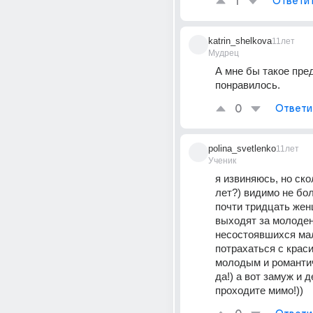
1
Ответи
katrin_shelkova
11лет
Мудрец
А мне бы такое пре
понравилось.
0
Ответи
polina_svetlenko
11лет
Ученик
я извиняюсь, но ско
лет?) видимо не боль
почти тридцать жен
выходят за молоден
несостоявшихся мал
потрахаться с крас
молодым и романтич
да!) а вот замуж и де
проходите мимо!))