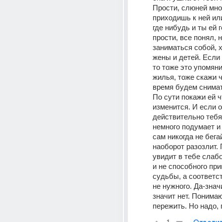
Прости, слюней мно
приходишь к ней или
где нибудь и ты ей г
прости, все понял, н
заниматься собой, х
жены и детей. Если 
то тоже это упомяни,
жилья, тоже скажи ч
время будем снимат
По сути покажи ей чт
изменится. И если о
действительно тебя 
немного подумает и 
сам никогда не бегай
наоборот разозлит. 
увидит в тебе слабо
и не способного при
судьбы, а соответст
не нужного. Да-знач
значит нет. Понимаю
пережить. Но надо, 