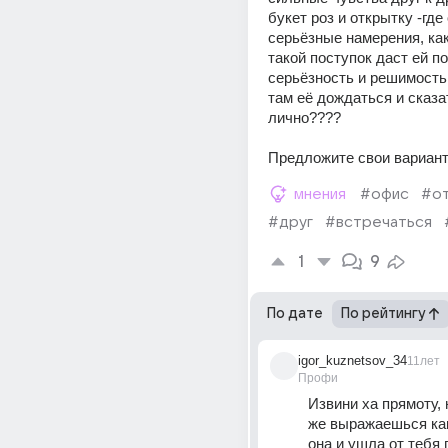
букет роз и открытку -где
серьёзные намерения, как
такой поступок даст ей п
серьёзность и решимость!!
там её дождаться и сказат
лично????
Предложите свои вариант
мнения
#офис
#о
#друг
#встречаться
1
9
По дате
По рейтингу
igor_kuznetsov_34
11лет
Профи
Извини ха прямоту, н
же выражаешься как
она и ушла от тебя п