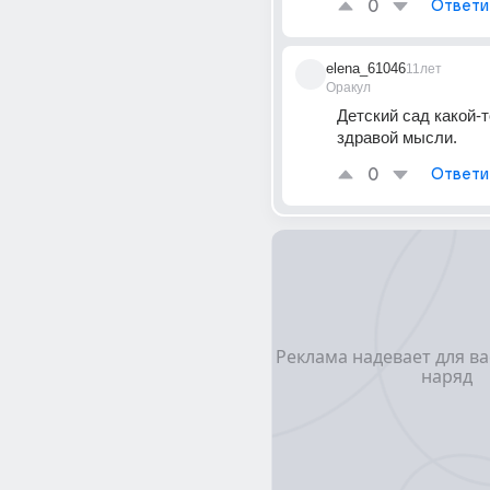
0
Ответи
elena_61046
11лет
Оракул
Детский сад какой-т
здравой мысли.
0
Ответи