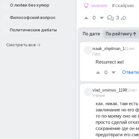
О любви без купюр
мнения
#скайрим
0
3
Философский вопрос
Политические дебаты
По дате
По рейтингу
Смотреть все
isaak_shpilman_1
11лет
Гуру
Resurrect же!
0
Ответи
vlad_smirnov_1198
11лет
Ученик
хах. никак. там есть 
заклинание но его ф
то по-моему оно не в
просто сделай откат
сохранение где он е
предотврати его сме