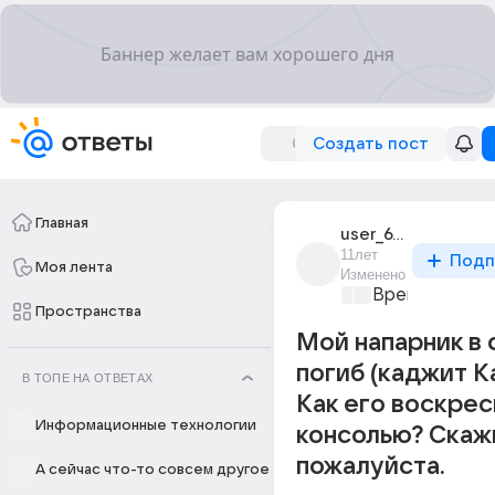
Создать пост
Главная
user_67245953
11лет
Подп
Моя лента
Изменено
Время игр
+1
Пространства
Мой напарник в
погиб (каджит К
В ТОПЕ НА ОТВЕТАХ
Как его воскрес
Информационные технологии
консолью? Скаж
пожалуйста.
А сейчас что-то совсем другое