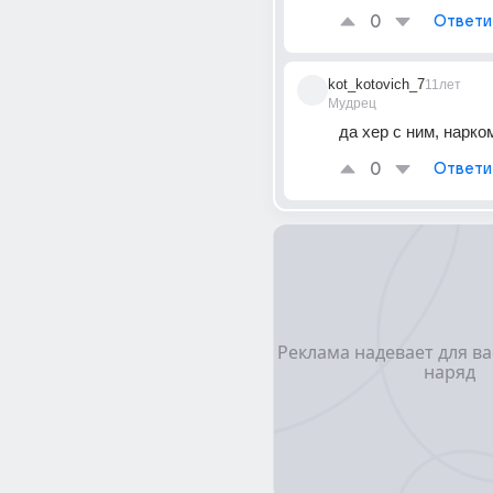
0
Ответи
kot_kotovich_7
11лет
Мудрец
да хер с ним, нарк
0
Ответи