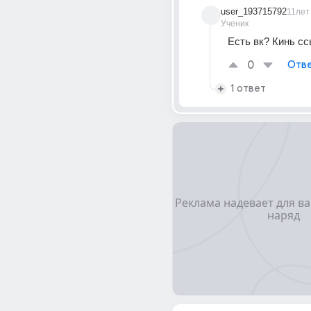
user_193715792
11лет
Ученик
Есть вк? Кинь сс
0
Отве
1 ответ