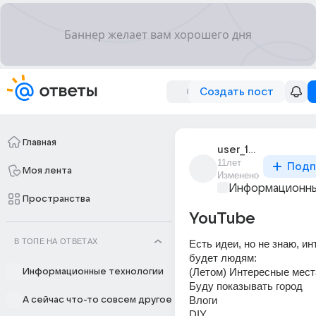
Создать пост
Главная
user_193715792
11лет
Подп
Моя лента
Изменено
Информационны
Пространства
YouTube
В ТОПЕ НА ОТВЕТАХ
Есть идеи, но не знаю, ин
будет людям:
(Летом) Интересные мест
Информационные технологии
Буду показывать город
Влоги
А сейчас что-то совсем другое
DIY