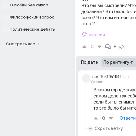
Что бы вы смотрели? Что
О любви без купюр
добавили? Что было бы и
всего? Что вам интересно
Философский вопрос
этого?
Политические дебаты
мнения
Смотреть все
0
8
По дате
По рейтингу
user_108195194
11лет
Ученик
В каком городе жив
самом деле так себе
если бы ты снимал 
то это было бы инт
0
Ответи
Скрыть ветку