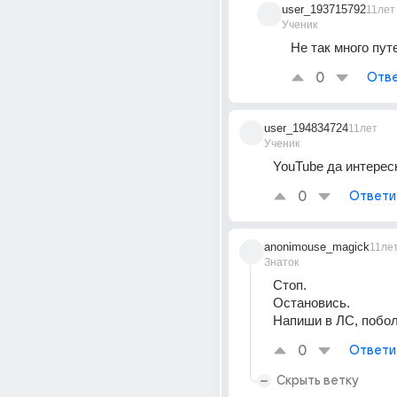
user_193715792
11лет
Ученик
Не так много пут
0
Отве
user_194834724
11лет
Ученик
YouTube да интерес
0
Ответи
anonimouse_magick
11ле
Знаток
Стоп.
Остановись.
Напиши в ЛС, побо
0
Ответи
Скрыть ветку