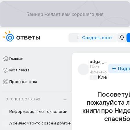
Создать пост
Главная
edgar_nazarian_21
11лет
Подп
Моя лента
Изменено
Киномания
+1
Пространства
Посовету
В ТОПЕ НА ОТВЕТАХ
пожалуйста 
книги про Нид
Информационные технологии
спасибо
А сейчас что-то совсем другое