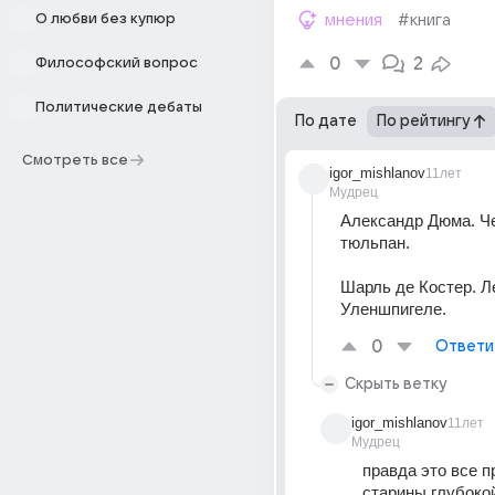
О любви без купюр
мнения
#книга
0
2
Философский вопрос
Политические дебаты
По дате
По рейтингу
Смотреть все
igor_mishlanov
11лет
Мудрец
Александр Дюма. Ч
тюльпан. 
Шарль де Костер. Ле
Уленшпигеле.
0
Ответи
Скрыть ветку
igor_mishlanov
11лет
Мудрец
правда это все п
старины глубоко