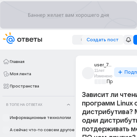
Создать пост
Главная
user_75429042
11лет
Подп
Моя лента
Изменено
Программир
Пространства
Зависит ли чтен
программ Linux 
В ТОПЕ НА ОТВЕТАХ
дистрибутива?
Информационные технологии
одни дистрибут
потдерживать 
А сейчас что-то совсем другое