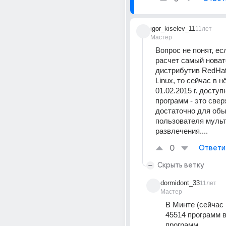
igor_kiselev_11
11лет
Мастер
Вопрос не понят, есл
расчет самый новат
дистрибутив RedHat 
Linux, то сейчас в нё
01.02.2015 г. доступн
программ - это сверх
достаточно для обы
пользователя мульт
развлечения....
0
Ответи
Скрыть ветку
dormidont_33
11лет
Мастер
В Минте (сейчас 
45514 программ в
программ.