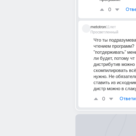
0
Отве
metotron
11лет
Просветленный
Что ты подразумева
чтением программ? 
"потдерживать" мен
ли будет, потому чт
дистрибутив можно 
скомпилировать всё,
нужно. Не обязатель
ставить из исходник
дистр можно в слак
0
Ответи