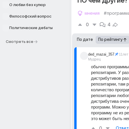
ПО чем другие?
О любви без купюр
мнения
#программ
Философский вопрос
0
4
Политические дебаты
По дате
По рейтингу
Смотреть все
ded_mazai_357
11лет
Мудрец
обычно программы 
репозитария. У раз
дистрибутивов раз
репозитарии, там р
количество програм
репозитарии любог
дистрибутива очень
программ. Можно у
программу не из ре
это может быть не
0
Ответ