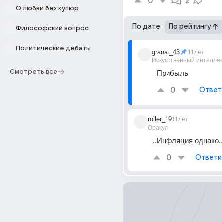
0
2
О любви без купюр
По дате
По рейтингу
Философский вопрос
Политические дебаты
granat_43
11лет
Искусственный интелле
Смотреть все
Прибыль
0
Ответ
roller_19
11лет
Оракул
..Инфляция однако.
0
Ответи