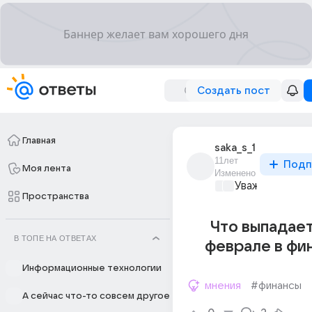
Создать пост
Главная
saka_s_1
11лет
Подп
Моя лента
Изменено
Уважаемый ма
Пространства
Что выпадает
В ТОПЕ НА ОТВЕТАХ
феврале в фи
Информационные технологии
мнения
#финансы
А сейчас что-то совсем другое