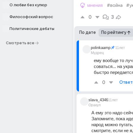
О любви без купюр
мнения
#война
#у
0
3
Философский вопрос
Политические дебаты
По дате
По рейтингу
Смотреть все
polinkaamp
11лет
Мудрец
ему вообще то луч
соваться... на украи
быстро передается
0
Ответ
slava_4346
11лет
Оракул
А ему это надо сейч
Запомните, пока идет
народ можно пугать, 
смотрите, если не я, 