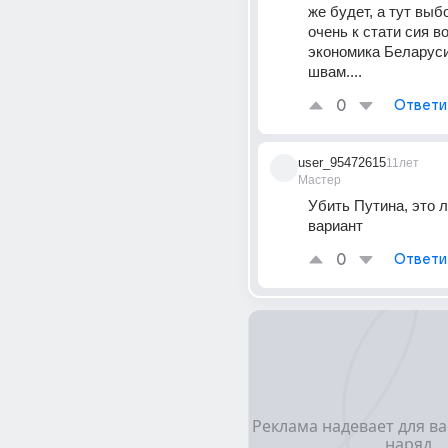
же будет, а тут выбо
очень к стати сия во
экономика Беларуси
швам....
0
Ответи
user_95472615
11лет
Мастер
Убить Путина, это л
вариант
0
Ответи