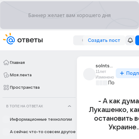
Создать пост
Главная
solntse_717
11лет
Подп
Моя лента
Изменено
Политически
Пространства
- А как дума
В ТОПЕ НА ОТВЕТАХ
Лукашенко, ка
остановить в
Информационные технологии
Украине..
А сейчас что-то совсем другое