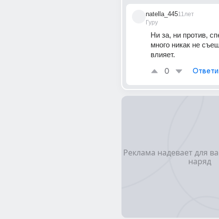
natella_445
11лет
Гуру
Ни за, ни против, сп
много никак не съешь
влияет.
0
Ответи