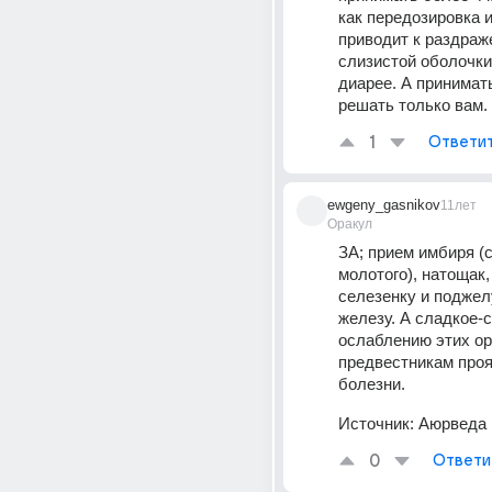
как передозировка и
приводит к раздраж
слизистой оболочки 
диарее. А принимать
решать только вам.
1
Ответи
ewgeny_gasnikov
11лет
Оракул
ЗА; прием имбиря (су
молотого), натощак,
селезенку и поджел
железу. А сладкое-с
ослаблению этих орг
предвестникам проя
болезни.
Источник:
Аюрведа
0
Ответи