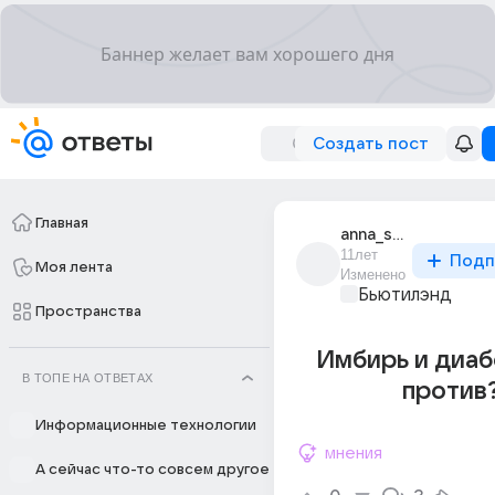
Создать пост
Главная
anna_shkolyar
11лет
Подп
Моя лента
Изменено
Бьютилэнд
Пространства
Имбирь и диаб
В ТОПЕ НА ОТВЕТАХ
против
Информационные технологии
мнения
А сейчас что-то совсем другое