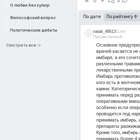
0
3
О любви без купюр
По дате
По рейтингу
Философский вопрос
Политические дебаты
natali_49513
11лет
Просветленный
Основное предупре
Смотреть все
врачей касается не 
имбиря, а его сочета
различными травами
лекарственными пре
Имбирь противопоказ
кого есть в желчном
камни. Категорическ
принимать перед ра
оперативными вмеш
особенно если опер
проводится под нар
принимать имбирь, е
препараты разжижаю
Кроме того, имбирь 
принимать более 4 мг