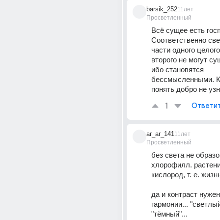
barsik_252
11лет
Просветленный
Всё сущее есть госп
Соответственно свет
части одного целого
второго не могут су
ибо становятся 
бессмысленными. К
понять добро не уз
1
Ответи
ar_ar_141
11лет
Просветленный
без света не образо
хлорофилл. растени
кислород, т. е. жизн
да и контраст нужен
гармонии... "светлый
"тёмный"...