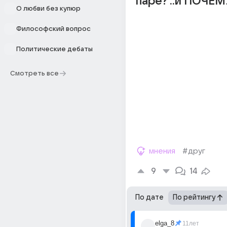
паре? ..и ПОЧЕМ
О любви без купюр
Философский вопрос
Политические дебаты
Смотреть все
мнения
#друг
9
14
По дате
По рейтингу
elga_8
11лет