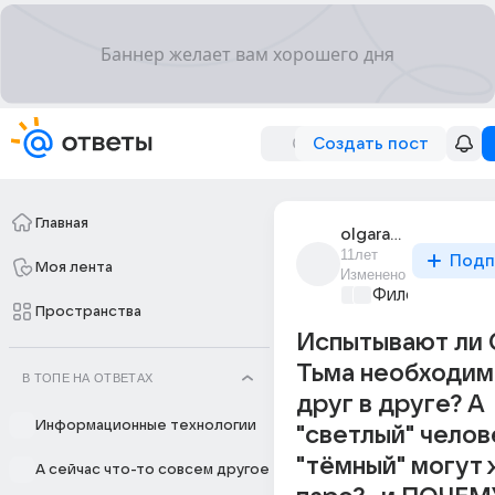
Создать пост
Главная
olgaraduga
11лет
Подп
Моя лента
Изменено
Философский 
Пространства
Испытывают ли 
Тьма необходим
В ТОПЕ НА ОТВЕТАХ
друг в друге? А
Информационные технологии
"светлый" челов
"тёмный" могут 
А сейчас что-то совсем другое