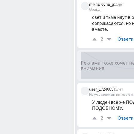
mikhailovna_g
11лет
Оракул
свет и тьма идут в о
соприкасаются, но 
вместе.
2
Ответи
user_1724085
11лет
Искусственный интеллект
У людей всё же ПО
ПОДОБНОМУ.
2
Ответи