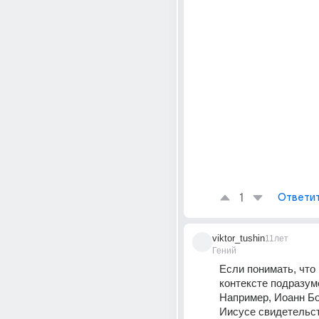
1
Ответи
viktor_tushin
11лет
Гений
Если понимать, что 
контексте подразуме
Например, Иоанн Бо
Иисусе свидетельств