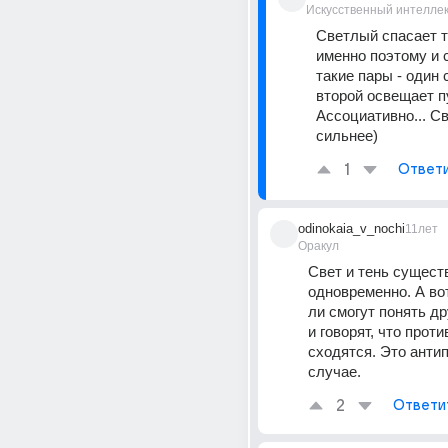
Искусственный интелле
Светлый спасает те
именно поэтому и 
такие пары - один с
второй освещает пут
Ассоциативно... Св
сильнее)
1
Ответ
odinokaia_v_nochi
11лет
Оракул
Свет и тень сущест
одновременно. А во
ли смогут понять дру
и говорят, что прот
сходятся. Это анти
случае.
2
Ответи