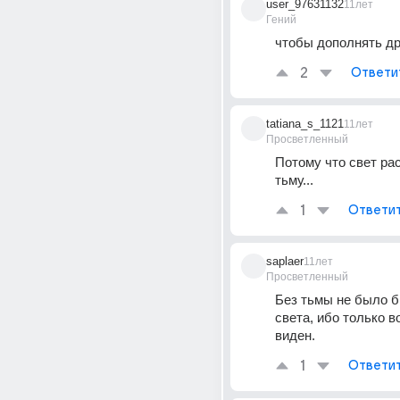
user_97631132
11лет
Гений
чтобы дополнять др
2
Ответи
tatiana_s_1121
11лет
Просветленный
Потому что свет рас
тьму...
1
Ответи
saplaer
11лет
Просветленный
Без тьмы не было б
света, ибо только во
виден.
1
Ответи