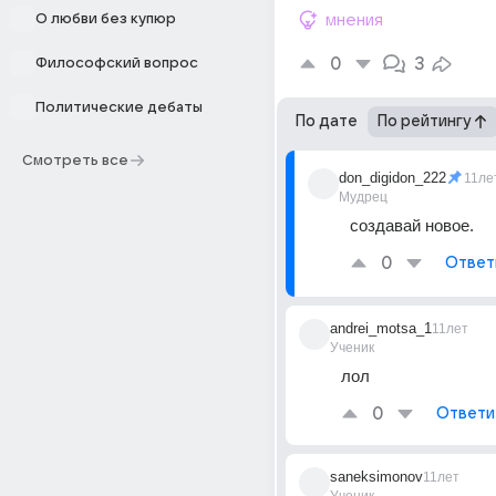
О любви без купюр
мнения
0
3
Философский вопрос
Политические дебаты
По дате
По рейтингу
Смотреть все
don_digidon_222
11ле
Мудрец
создавай новое.
0
Ответ
andrei_motsa_1
11лет
Ученик
лол
0
Ответи
saneksimonov
11лет