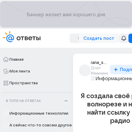
Создать пост
Главная
iana_sukhanova_50
11лет
Подп
Моя лента
Изменено
Информационны
Пространства
Я создала своё
В ТОПЕ НА ОТВЕТАХ
волнорезе и 
найти ссылку
Информационные технологии
радио
А сейчас что-то совсем другое