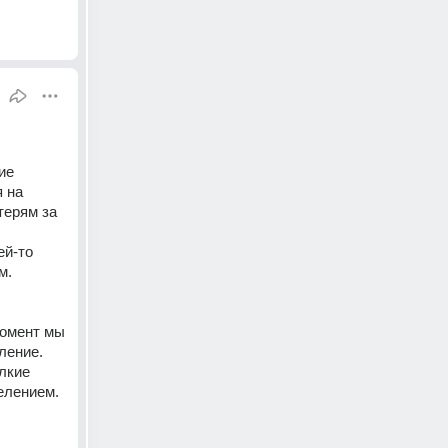
е 
 на 
ерям за 
й-то 
. 
момент мы 
ение. 
лкие 
елением.