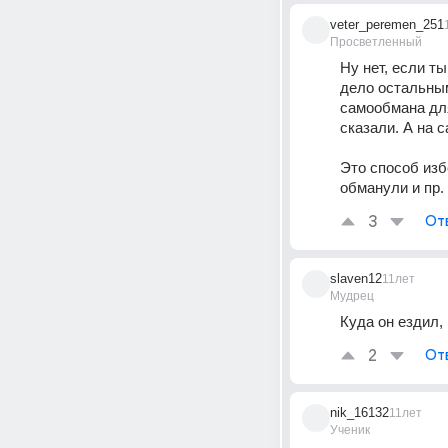
veter_peremen_251
Просветленный
Ну нет, если ты
дело остальным
самообмана для
сказали. А на 
Это способ изб
обманули и пр. 
3
От
slaven12
11лет
Мудрец
Куда он ездил,
2
От
nik_16132
11лет
Ученик