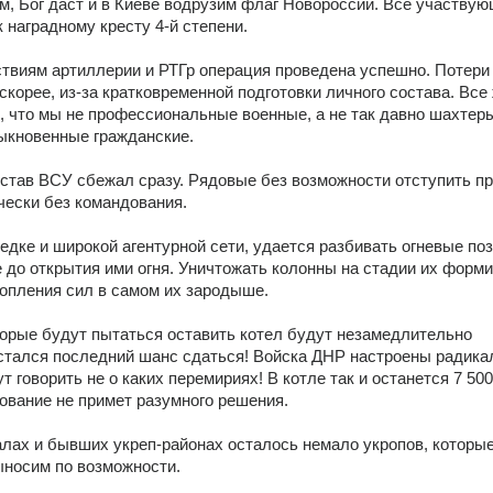
ам, Бог даст и в Киеве водрузим флаг Новороссии. Все участвую
 наградному кресту 4-й степени.
твиям артиллерии и РТГр операция проведена успешно. Потери 
скорее, из-за кратковременной подготовки личного состава. Все 
, что мы не профессиональные военные, а не так давно шахтеры
ыкновенные гражданские.
тав ВСУ сбежал сразу. Рядовые без возможности отступить пр
чески без командования.
едке и широкой агентурной сети, удается разбивать огневые поз
 до открытия ими огня. Уничтожать колонны на стадии их форми
опления сил в самом их зародыше.
торые будут пытаться оставить котел будут незамедлительно 
тался последний шанс сдаться! Войска ДНР настроены радикал
 говорить не о каких перемириях! В котле так и останется 7 500
ование не примет разумного решения.
лах и бывших укреп-районах осталось немало укропов, которые 
носим по возможности.