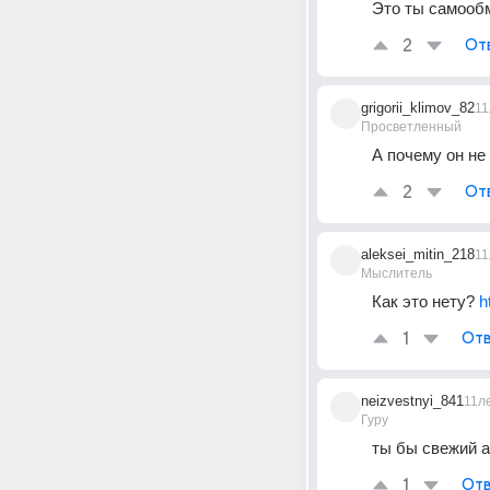
Это ты самооб
2
От
grigorii_klimov_82
11
Просветленный
А почему он не
2
От
aleksei_mitin_218
11
Мыслитель
Как это нету? 
h
1
Отв
neizvestnyi_841
11л
Гуру
ты бы свежий а
1
Отв