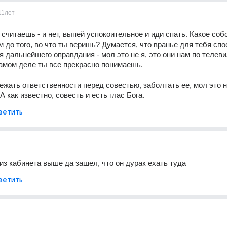
11лет
 считаешь - и нет, выпей успокоительное и иди спать. Какое соб
 до того, во что ты веришь? Думается, что вранье для тебя спо
 дальнейшего оправдания - мол это не я, это они нам по телеви
самом деле ты все прекрасно понимаешь. 
ежать ответственности перед совестью, заболтать ее, мол это не
А как известно, совесть и есть глас Бога.
ветить
 из кабинета выше да зашел, что он дурак ехать туда
ветить