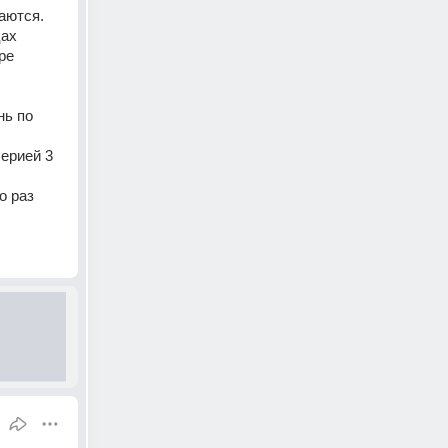
ются. 
ах 
е 
ь по 
рией 3 
 раз 