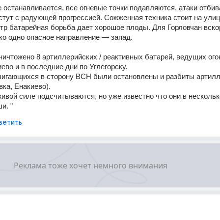
 останавливается, все огневые точки подавляются, атаки отбива
тут с радующей прогрессией. Сожженная техника стоит на улиц
нтр батарейная борьба дает хорошое плоды. Для Горловчан вскор
ко одно опасное направление — запад.
ничтожено 8 артиллерийских / реактивных батарей, ведущих огон
ево и в последние дни по Углегорску.
игающихся в сторону ВСН были остановлены и разбиты артилле
вка, Енакиево).
ивой силе подсчитываются, но уже известно что они в несколько
и. "
ветить