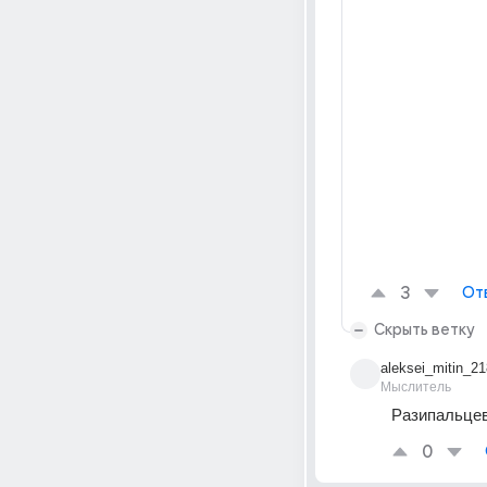
3
От
Скрыть ветку
aleksei_mitin_21
Мыслитель
Разипальцев
0