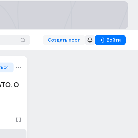
Создать пост
Войти
ться
АТО. О