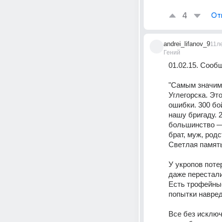
4
От
andrei_lifanov_9
11л
Гений
01.02.15. Сооб
"Самым значимы
Углегорска. Эт
ошибки. 300 бо
нашу бригаду. 
большинство — 
брат, муж, род
Светлая памя
У укропов потер
даже перестали
Есть трофейные
попытки навре
Все без исключе