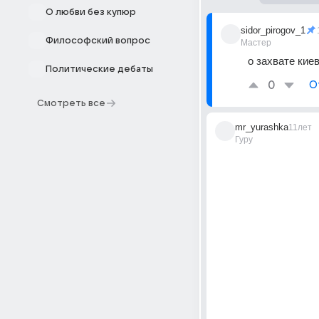
О любви без купюр
sidor_pirogov_1
Философский вопрос
Мастер
о захвате кие
Политические дебаты
0
О
Смотреть все
mr_yurashka
11лет
Гуру