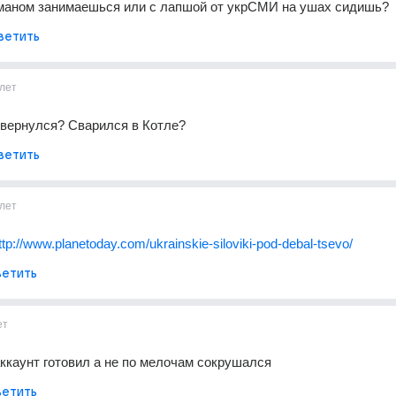
маном занимаешься или с лапшой от укрСМИ на ушах сидишь?
ветить
лет
 вернулся? Сварился в Котле?
ветить
лет
ttp://www.planetoday.com/ukrainskie-siloviki-pod-debal-tsevo/
етить
ет
ккаунт готовил а не по мелочам сокрушался
етить