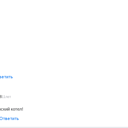
ветить
8
11лет
ский котел!
Ответить