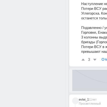
Наступление не
Потери ВСУ рас
Углегорска. Ко
останется толь
Подавленно / у
Горловке, Енаки
3 колонны выдв
бригады (Горло
Потери ВСУ в ж
превышают наш
3
От
evtei_1
11лет
Просветленный