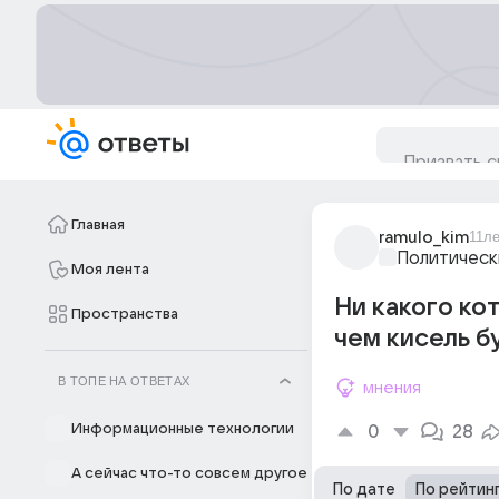
Главная
ramulo_kim
11л
Политическ
Моя лента
Ни какого ко
Пространства
чем кисель б
В ТОПЕ НА ОТВЕТАХ
мнения
Информационные технологии
0
28
А сейчас что-то совсем другое
По дате
По рейтин