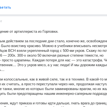
ветить
ет
щение от артиллериста из Горловки.
м действием за последние дни стало, конечно же, освобождени
о Было воистину красиво. Можно в учебники вписывать несмотря
йцов ВСН взяли укрепленный город с 500-ми укров. Скажу по пот
26 — 200х. 300-х около 50 включая разные степени тяжести, но 
просто царапины. Каждая потеря для нас — это катастрофа. Че
ственник… Это у укров мясо, а у нас люди! И мы дорожим каждым
ть…
и колоссальные, как в живой силе, так и в технике. В какой-то 
 их считать, а просто переступали через них, продолжая наступл
 танки, многие из которых были заминированы врагом, но их жа
дить были предотвращены нашим инженерно-саперным подразд
ния, ждут приказа и готовы идти дальше, гнать врага до границ 