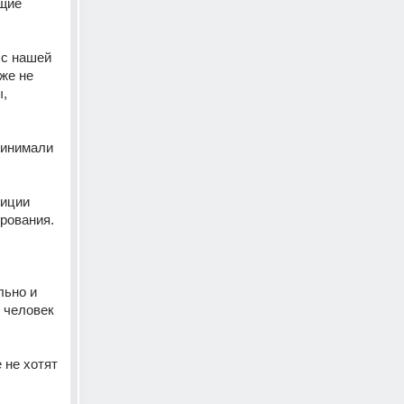
щие 
с нашей 
же не 
, 
инимали 
иции 
рования. 
ьно и 
 человек 
не хотят 