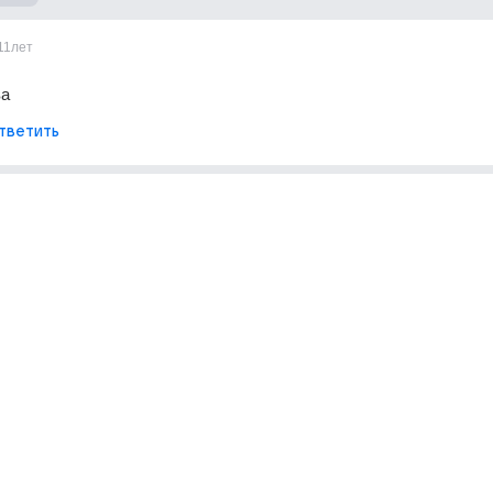
11лет
ва
тветить