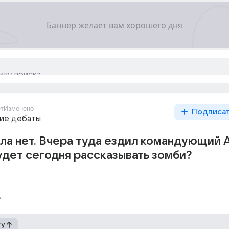
ет
Изменено
Подписа
ие дебаты
тла нет. Вчера туда ездил командующий 
удет сегодня рассказывать зомби?
гу