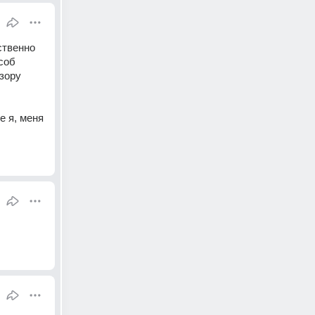
ственно 
соб 
зору 
 я, меня 