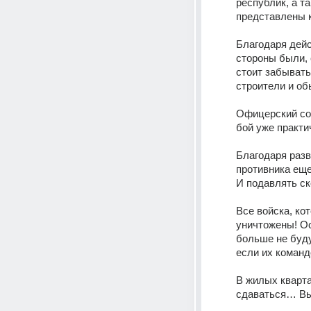
республик, а т
представлены к
Благодаря дейс
стороны были, 
стоит забывать
строители и об
Офицерский сос
бой уже практи
Благодаря разв
противника еще
И подавлять ск
Все войска, ко
уничтожены! Ос
больше не будут
если их команд
В жилых кварта
сдаваться… Вы