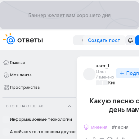
Создать пост
Главная
user_107978675
11лет
Подп
Моя лента
Изменено
Киномания
+2
Пространства
Какую песню с
В ТОПЕ НА ОТВЕТАХ
день ма
Информационные технологии
мнения
#песня
А сейчас что-то совсем другое