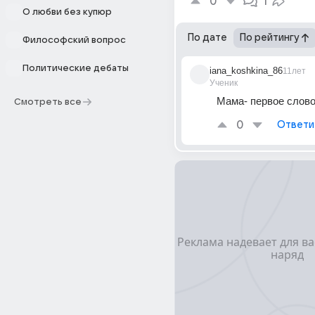
0
1
О любви без купюр
По дате
По рейтингу
Философский вопрос
Политические дебаты
iana_koshkina_86
11лет
Ученик
Мама- первое слово
Смотреть все
0
Ответи