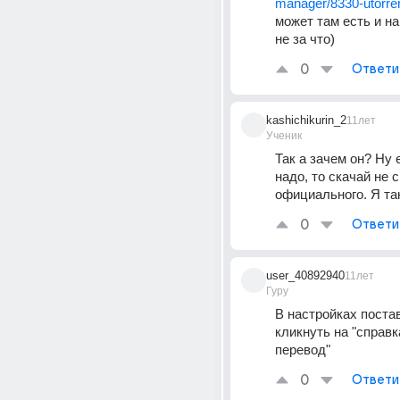
manager/8330-utorren
может там есть и н
не за что)
0
Ответи
kashichikurin_2
11лет
Ученик
Так а зачем он? Ну 
надо, то скачай не с 
официального. Я та
0
Ответи
user_40892940
11лет
Гуру
В настройках постав
кликнуть на "справка
перевод"
0
Ответи