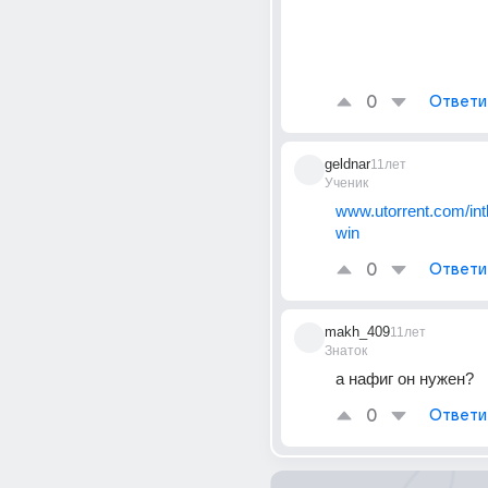
0
Ответи
geldnar
11лет
Ученик
www.utorrent.com/int
win
0
Ответи
makh_409
11лет
Знаток
а нафиг он нужен?
0
Ответи