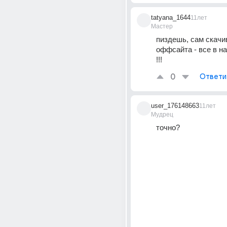
tatyana_1644
11лет
Мастер
пиздешь, сам скачив
оффсайта - все в на
!!!
0
Ответи
user_176148663
11лет
Мудрец
точно?