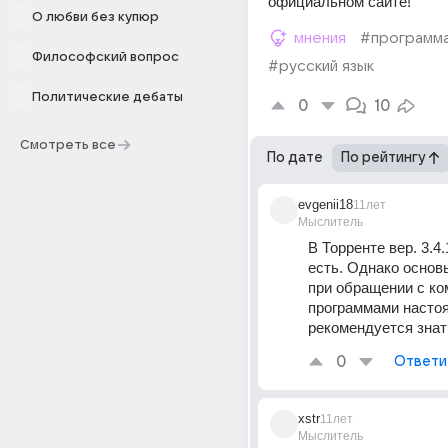
официальном сайте!
О любви без купюр
мнения
#программ
Философский вопрос
#русский язык
Политические дебаты
0
10
Смотреть все
По дате
По рейтингу
evgenii18
11лет
Мыслитель
В Торренте вер. 3.4.
есть. Однако основы
при обращении с ко
программами настоя
рекомендуется знат
0
Ответи
xstr
11лет
Мыслитель