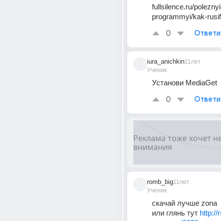
fullsilence.ru/poleznyi
programmyi/kak-rusifi
0
Ответи
iura_anichkin
11лет
Ученик
Установи MediaGet
0
Ответи
romb_big
11лет
Ученик
скачай лучше zona
или глянь тут 
http://