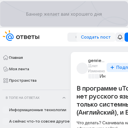
Создать пост
Главная
genrietta_72
11лет
Подп
Моя лента
Изменено
Информацио
Пространства
В программе uTo
нет русского яз
В ТОПЕ НА ОТВЕТАХ
только системн
Информационные технологии
(Английский), и 
А сейчас что-то совсем другое
Что делать? Скачивала на