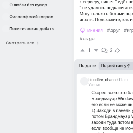
к серверу, пишет " идёт пои
О любви без купюр
" не удалось подключится 
Могу только с ботами нор
Философский вопрос
играть. Подскажите, как и
Политические дебаты
мнения
#друг
#иг
#cs go
Смотреть все
1
2
По дате
По рейтингу
bloodfire_channel
11лет
Ученик
Скорее всего это бл
Брандмауэр Window
его если не можешь 
1) Заходи в панель 
потом Брандмауэр W
заходи туда потом 
если вообще не мож