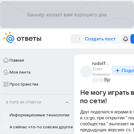
Создать пост
Главная
rudolf_stasilovich
11лет
Подп
Моя лента
Изменено
Время игр
+3
Пространства
Не могу играть 
по сети!
В ТОПЕ НА ОТВЕТАХ
Друг поделился играми в 
Информационные технологии
в cs:go, при открытии " по
сообщества " вылезает ме
А сейчас что-то совсем другое
предыдущих версиях cs.