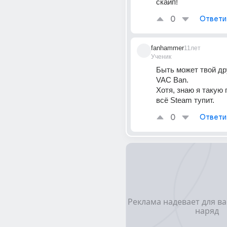
скайп!
0
Ответи
fanhammer
11лет
Ученик
Быть может твой др
VAC Ban. 
Хотя, знаю я такую 
всё Steam тупит.
0
Ответи