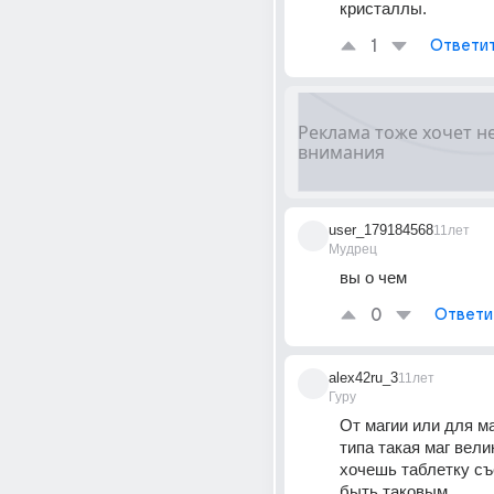
кристаллы.
1
Ответи
user_179184568
11лет
Мудрец
вы о чем
0
Ответи
alex42ru_3
11лет
Гуру
От магии или для м
типа такая маг велик
хочешь таблетку съе
быть таковым