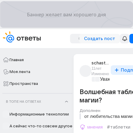
Создать пост
Главная
schaste_1555
11лет
Подп
Моя лента
Изменено
Уважаемый ма
Пространства
Волшебная табл
магии?
В ТОПЕ НА ОТВЕТАХ
Дополнен
Информационные технологии
от любительства магии
А сейчас что-то совсем другое
мнения
#таблетки