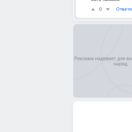
0
Ответи