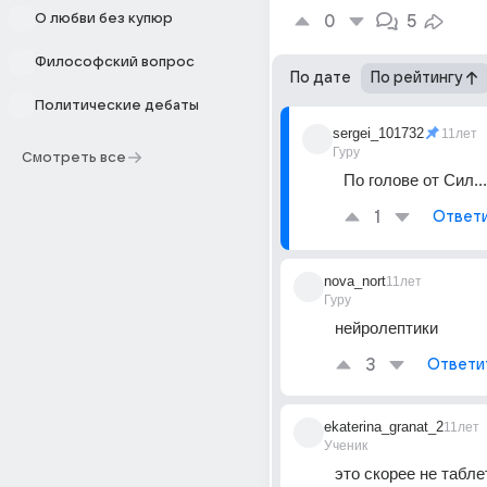
О любви без купюр
0
5
Философский вопрос
По дате
По рейтингу
Политические дебаты
sergei_101732
11лет
Гуру
Смотреть все
По голове от Сил...
1
Ответ
nova_nort
11лет
Гуру
нейролептики
3
Ответи
ekaterina_granat_2
11лет
Ученик
это скорее не таблет