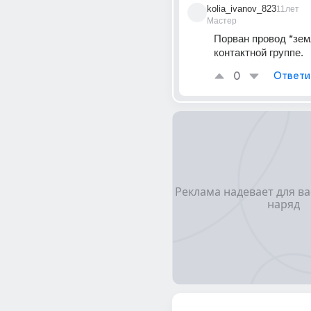
kolia_ivanov_823
11лет
Мастер
Порван провод *земл
контактной группе.
0
Ответи