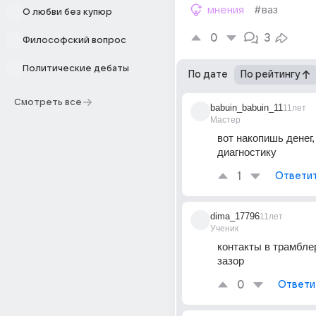
мнения
#ваз
О любви без купюр
0
3
Философский вопрос
Политические дебаты
По дате
По рейтингу
Смотреть все
babuin_babuin_11
11лет
Мастер
вот накопишь денег, 
диагностику
1
Ответи
dima_17796
11лет
Ученик
контакты в трамбле
зазор
0
Ответи