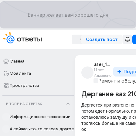
Создать пост
Главная
user_194994171
11лет
Подп
Моя лента
Изменено
Ремонт и обслу
Пространства
Дергание ваз 21
В ТОПЕ НА ОТВЕТАХ
Дергается при разгоне но н
потом едет нормально, пр
остановлюсь заглушу и сн
Информационные технологии
трогаюсь больше не смыка
ок
А сейчас что-то совсем другое