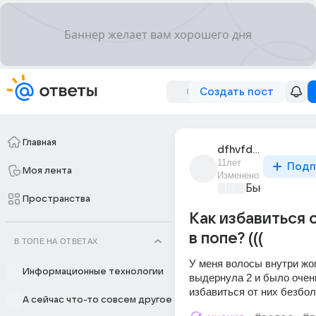
Создать пост
Главная
dfhvfd_gffhh
11лет
Подп
Моя лента
Изменено
Бьютилэнд
+2
Пространства
Как избавиться 
в попе? (((
В ТОПЕ НА ОТВЕТАХ
У меня волосы внутри жоп
Информационные технологии
выдернула 2 и было очень
избавиться от них безбо
А сейчас что-то совсем другое