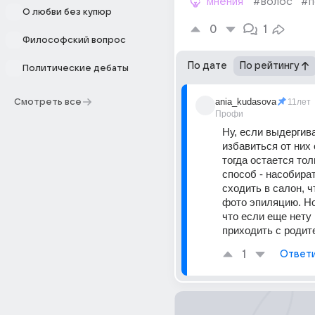
мнения
#волос
#п
О любви без купюр
0
1
Философский вопрос
По дате
По рейтингу
Политические дебаты
ania_kudasova
Смотреть все
11лет
Профи
Ну, если выдергива
избавиться от них 
тогда остается тол
способ - насобират
сходить в салон, ч
фото эпиляцию. Но
что если еще нету 1
приходить с родит
1
Ответ