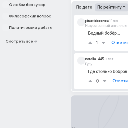
О любви без купюр
По дате
По рейтингу
Философский вопрос
piramidonovna
11лет
Искусственный интеллект
Политические дебаты
Бедный бобёр...
Смотреть все
1
Ответи
natella_445
11лет
Гуру
Где столько бобров
0
Ответи