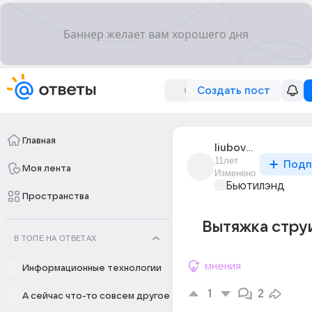
Создать пост
Главная
liubov_farnosova
11лет
Подп
Моя лента
Изменено
Бьютилэнд
Пространства
Вытяжка стру
В ТОПЕ НА ОТВЕТАХ
мнения
Информационные технологии
1
2
А сейчас что-то совсем другое