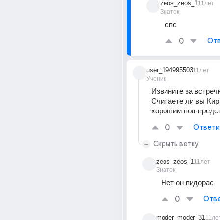
zeos_zeos_1
11лет
Знаток
cпс
0
Отв
user_194995503
11лет
Ученик
Извините за встречн
Считаете ли вы Кир
хорошим поп-предс
0
Ответи
Скрыть ветку
zeos_zeos_1
11лет
Знаток
Нет он пидорас
0
Отве
moder_moder_31
11ле