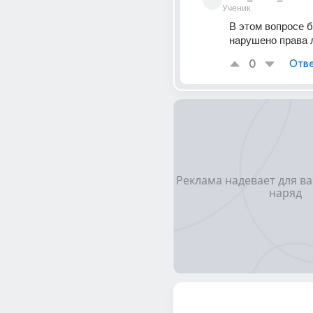
Ученик
В этом вопросе б
нарушено права 
0
Отве