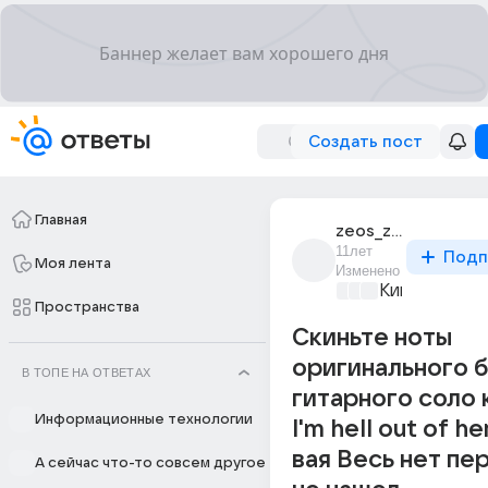
Создать пост
Главная
zeos_zeos_1
11лет
Подп
Моя лента
Изменено
Киномания
+2
Пространства
Скиньте ноты
оригинального 
В ТОПЕ НА ОТВЕТАХ
гитарного соло 
Информационные технологии
I'm hell out of h
вая Весь нет пе
А сейчас что-то совсем другое