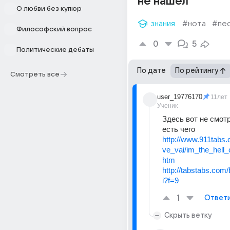
не нашел
О любви без купюр
знания
#нота
#пе
Философский вопрос
0
5
Политические дебаты
По дате
По рейтингу
Смотреть все
user_19776170
11лет
Ученик
Здесь вот не смот
есть чего
http://www.911tabs.
ve_vai/im_the_hell_
htm
http://tabstabs.com
i?f=9
1
Ответ
Скрыть ветку