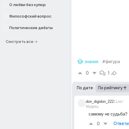
О любви без купюр
Философский вопрос
Политические дебаты
Смотреть все
знания
#фигура
0
1
По дате
По рейтингу
don_digidon_222
11лет
Мудрец
самому не судьба?
0
Ответи