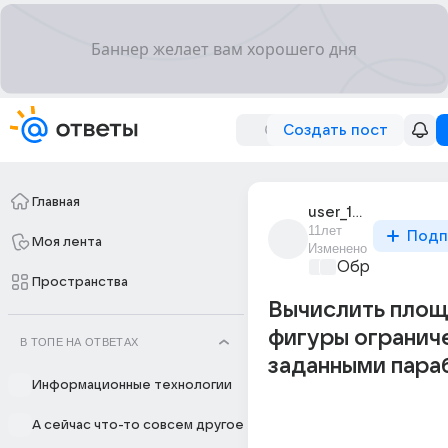
Создать пост
Главная
user_191394084
11лет
Подп
Моя лента
Изменено
Образователь
Пространства
Вычислить пло
фигуры огранич
В ТОПЕ НА ОТВЕТАХ
заданными пара
Информационные технологии
А сейчас что-то совсем другое