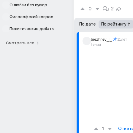
О любви без купюр
0
2
Философский вопрос
По дате
По рейтингу
Политические дебаты
brezhnev_l_i
11лет
Смотреть все
Гений
1
Ответ