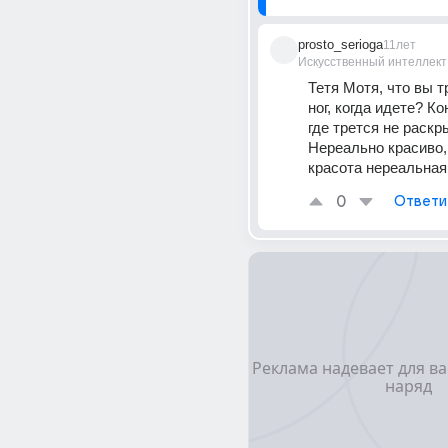
prosto_serioga
11лет
Искусственный интеллект
Тетя Мотя, что вы т
ног, когда идете? Ко
где трется не раскры
Нереально красиво, 
красота нереальная
0
Ответи