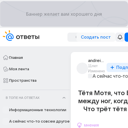
Создать пост
Главная
andrei_826_1
11лет
Подп
Моя лента
Изменено
А сейчас что-т
Пространства
Тётя Мотя, что
В ТОПЕ НА ОТВЕТАХ
между ног, ког
Что трёт тётя
Информационные технологии
А сейчас что-то совсем другое
мнения