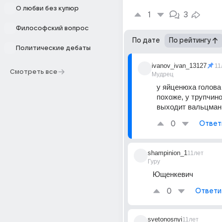
О любви без купюр
1
3
Философский вопрос
По дате
По рейтингу
Политические дебаты
ivanov_ivan_13127
11
Смотреть все
Мудрец
у яйценюха голова 
похоже, у трупчинов
выходит вальцман
0
Ответ
shampinion_1
11лет
Гуру
Ющенкевич
0
Ответи
svetonosnyi
11лет