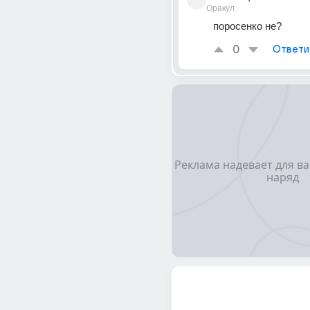
Оракул
поросенко не?
0
Ответи