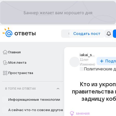
Создать пост
Главная
iakai_salavat
11лет
Подп
Моя лента
Изменено
Политические 
Пространства
Кто из укро
В ТОПЕ НА ОТВЕТАХ
правительства 
задницу ко
Информационные технологии
А сейчас что-то совсем другое
мнения