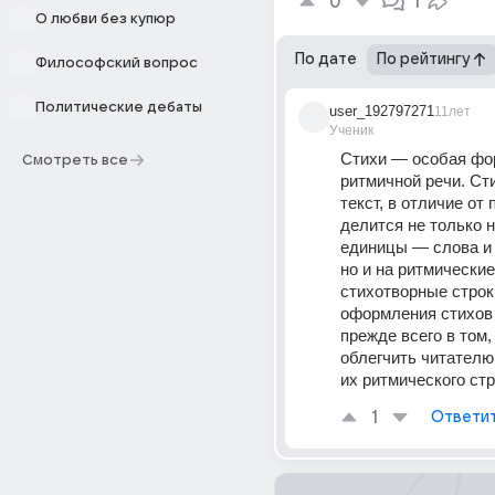
0
1
О любви без купюр
По дате
По рейтингу
Философский вопрос
Политические дебаты
user_192797271
11лет
Ученик
Стихи — особая фо
Смотреть все
ритмичной речи. Ст
текст, в отличие от 
делится не только 
единицы — слова и 
но и на ритмические
стихотворные строки
оформления стихов 
прежде всего в том,
облегчить читателю
их ритмического стр
1
Ответи