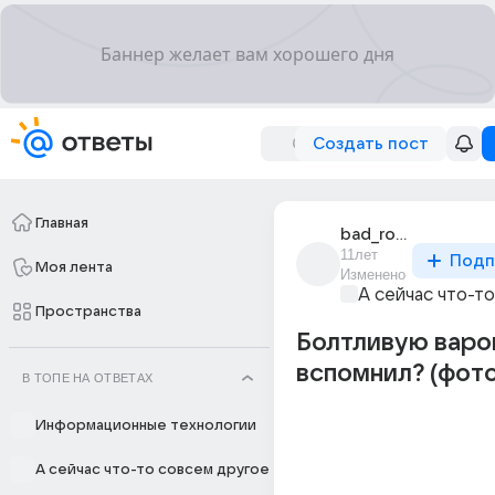
Создать пост
Главная
bad_robot_7
11лет
Подп
Моя лента
Изменено
А сейчас что-т
Пространства
Болтливую варо
вспомнил? (фото
В ТОПЕ НА ОТВЕТАХ
Информационные технологии
А сейчас что-то совсем другое