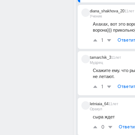
diana_shakhova_20
11лет
Ученик
Ахахах, вот это воро
ворона))) прикольно
1
Ответи
tamarchik_3
11лет
Мудрец
Скажите ему. что ры
не летают.
1
Ответи
letniaia_64
11лет
Оракул
сыра ждет
0
Ответи