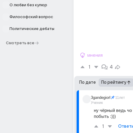
О любви без купюр
Философский вопрос
Политические дебаты
Смотреть все
мнения
1
4
По дате
По рейтингу
3gandegiorl
11лет
Ученик
ну чёрный ведь чо 
побыть :)))
1
Ответ