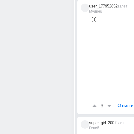
user_177952852
11лет
Мудрец
)))
3
Ответи
super_girl_200
11лет
Гений