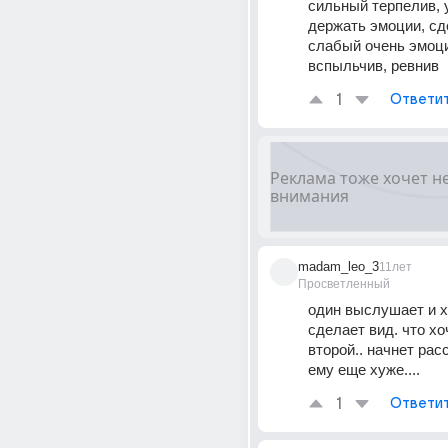
сильный терпелив, 
держать эмоции, сде
слабый очень эмоци
вспыльчив, ревнив
1
Ответи
madam_leo_3
11лет
Просветленный
один выслушает и х
сделает вид. что хоч
второй.. начнет расс
ему еще хуже....
1
Ответи