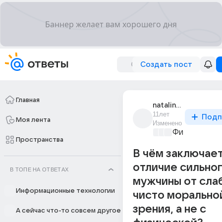
Создать пост
Главная
natalinda_4
11лет
Подп
Моя лента
Изменено
Философски
Пространства
В чём заключае
отличие сильно
В ТОПЕ НА ОТВЕТАХ
мужчины от слаб
Информационные технологии
чисто морально
зрения, а не с
А сейчас что-то совсем другое