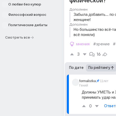
физической?
О любви без купюр
Дополнен
Забыла добавить... по 
Философский вопрос
женщине!
Дополнен
Политические дебаты
Но большинство всё-та
всё поняли)
Смотреть все
мнения
#зрение
#
3
16
По дате
По рейтингу
formalistka
11лет
Гений
Должны УМЕТЬ и 
принимать удар на
0
Ответ