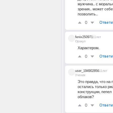
мужчина.. с моральн
зрения.. может себе 
позволить..
0
Ответи
fenix250971
11лет
Оракул
Характером.
0
Ответи
user_194902856
11лет
Ученик
Это правда, что на 
остались только рж
конструкции, пепел и
облаков?
0
Ответи