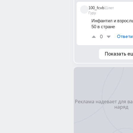
100_fcvb
11лет
Гуру
Инфантил и взрослы
50 в стране
0
Ответи
Показать е