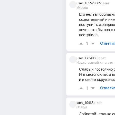
user_105523305
11лет
Мудрец
Его нельзя соблазнит
сознательный и нико
поступит с женщиной 
хочет, что бы она с 
поступила.
1
Ответи
user_1724085
11лет
Искусственный интеллект
Слабый постоянно с
И в своих силах и в
и в своём окружении
1
Ответи
lana_10465
11лет
Оракул
Добротой.. только с