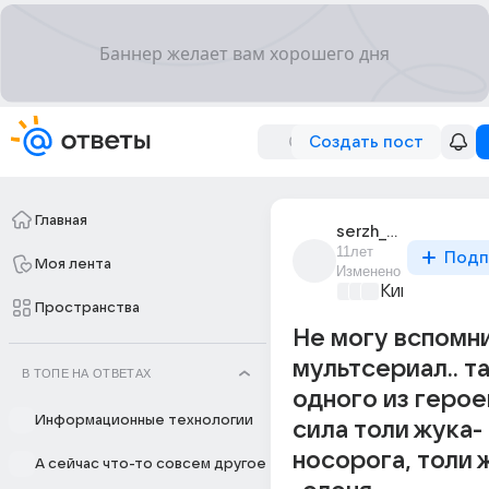
Создать пост
Главная
serzh_6570
11лет
Подп
Моя лента
Изменено
Киномания
+2
Пространства
Не могу вспомн
мультсериал.. т
В ТОПЕ НА ОТВЕТАХ
одного из герое
Информационные технологии
сила толи жука-
носорога, толи 
А сейчас что-то совсем другое