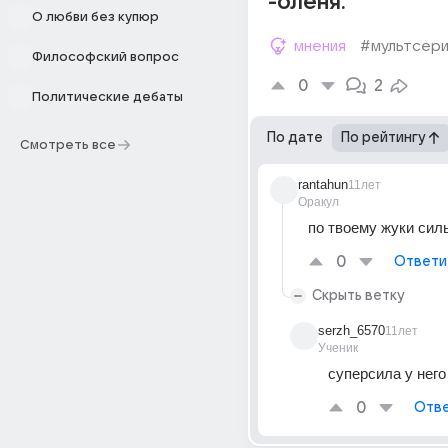
-оленя.
О любви без купюр
мнения
#мультсери
Философский вопрос
0
2
Политические дебаты
По дате
По рейтингу
Смотреть все
rantahun
11лет
Оракул
по твоему жуки сил
0
Ответи
Скрыть ветку
serzh_6570
11лет
Ученик
суперсила у него
0
Отве