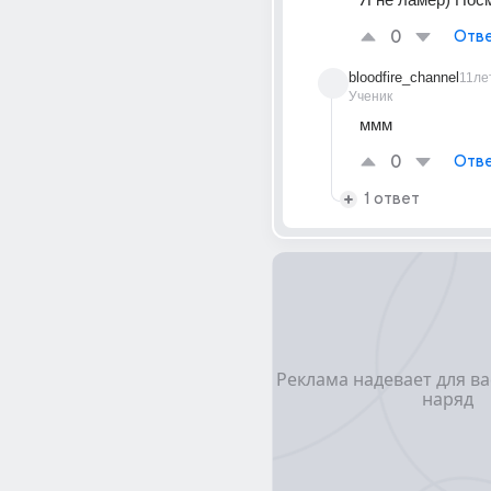
0
Отве
bloodfire_channel
11ле
Ученик
ммм
0
Отве
1 ответ