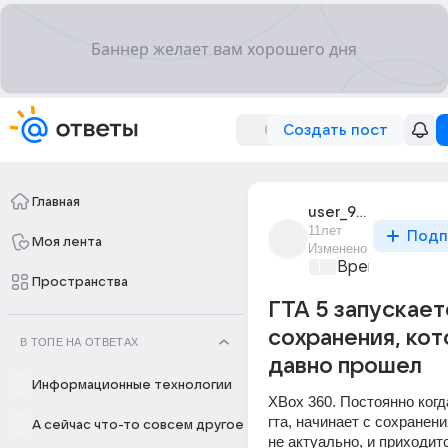
Создать пост
Главная
user_9831611
11лет
Подп
Моя лента
Изменено
Время игр
+1
Пространства
ГТА 5 запускает
сохранения, кот
В ТОПЕ НА ОТВЕТАХ
давно прошел
Информационные технологии
XBox 360. Постоянно когд
гта, начинает с сохранени
А сейчас что-то совсем другое
не актуально, и приходитс