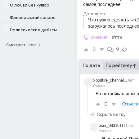
самое последнее
О любви без купюр
Дополнен
Философский вопрос
Что нужно сделать что
загружалось последнее
Политические дебаты
мнения
#гта
Смотреть все
0
9
По дате
По рейтингу
bloodfire_channel
11лет
Ученик
В настройках игры 
0
Ответи
Скрыть ветку
user_9831611
11лет
Ученик
Я не ламер) Пос