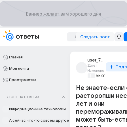
Создать пост
Главная
user_76943509
11лет
Подп
Моя лента
Изменено
Бьютилэнд
+1
Пространства
Не знаете-если
расторопши нес
В ТОПЕ НА ОТВЕТАХ
лет и они
Информационные технологии
перемораживал
может быть-есть
А сейчас что-то совсем другое