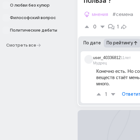
польза ?
О любви без купюр
мнения
#семена
Философский вопрос
0
1
Политические дебаты
По дате
По рейтингу
Смотреть все
user_40336812
11лет
Мудрец
Конечно есть. Но со
веществ стаёт меньш
много.
1
Ответи