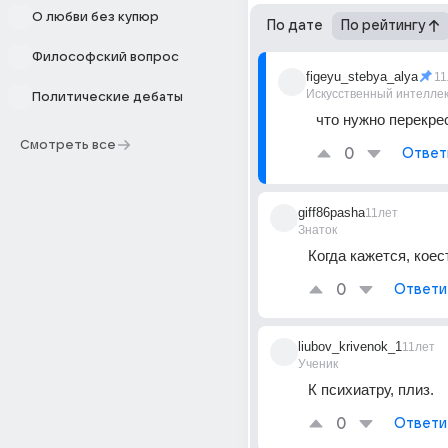
О любви без купюр
По дате
По рейтингу
Философский вопрос
figeyu_stebya_alya
11
Искусственный интелле
Политические дебаты
что нужно перекре
Смотреть все
0
Ответ
giff86pasha
11лет
Знаток
Когда кажется, коес
0
Ответи
liubov_krivenok_1
11лет
Ученик
К психиатру, плиз.
0
Ответи