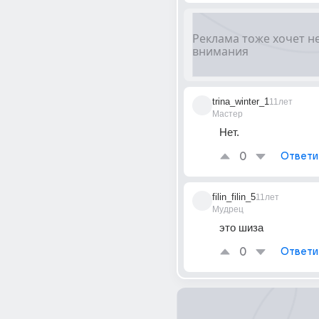
trina_winter_1
11лет
Мастер
Нет.
0
Ответи
filin_filin_5
11лет
Мудрец
это шиза
0
Ответи