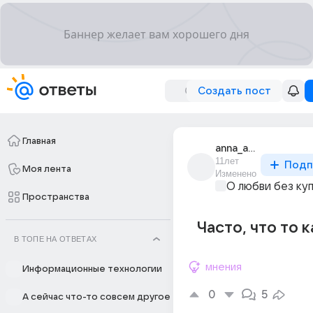
Создать пост
Главная
anna_anna_10220
11лет
Подп
Моя лента
Изменено
О любви без ку
Пространства
Часто, что то 
В ТОПЕ НА ОТВЕТАХ
мнения
Информационные технологии
0
5
А сейчас что-то совсем другое