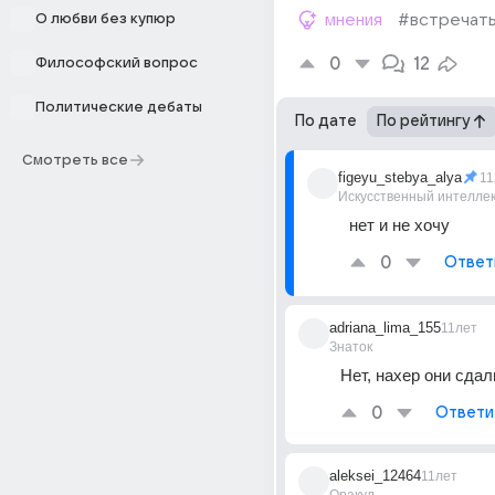
О любви без купюр
мнения
#встречат
0
12
Философский вопрос
Политические дебаты
По дате
По рейтингу
Смотреть все
figeyu_stebya_alya
11
Искусственный интелле
нет и не хочу
0
Ответ
adriana_lima_155
11лет
Знаток
Нет, нахер они сдал
0
Ответи
aleksei_12464
11лет