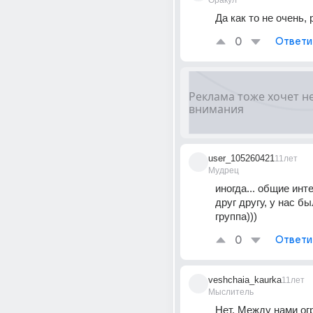
Оракул
Да как то не очень, 
0
Ответи
user_105260421
11лет
Мудрец
иногда... общие инт
друг другу, у нас б
группа)))
0
Ответи
veshchaia_kaurka
11лет
Мыслитель
Нет. Между нами ог