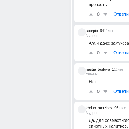
пропасть
0
Ответи
scorpio_64
11лет
Мудрец
Ага и даже замуж за
0
Ответи
nastia_teslova_1
11лет
Ученик
Нет
0
Ответи
khriun_morzhov_96
11лет
Мудрец
Да, для совместного
спиртных напитков.