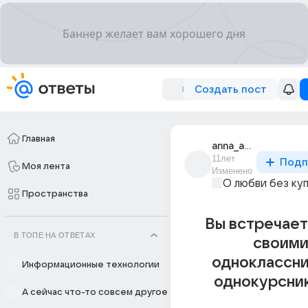
Создать пост
Главная
anna_anna_10220
11лет
Подп
Моя лента
Изменено
О любви без ку
Пространства
Вы встречает
В ТОПЕ НА ОТВЕТАХ
своим
одноклассни
Информационные технологии
однокурсни
А сейчас что-то совсем другое