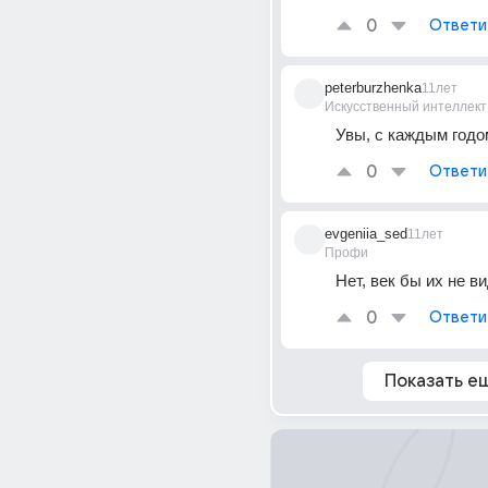
0
Ответи
peterburzhenka
11лет
Искусственный интеллект
Увы, с каждым годо
0
Ответи
evgeniia_sed
11лет
Профи
Нет, век бы их не ви
0
Ответи
Показать е