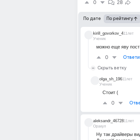
0
28
По дате
По рейтингу
kirill_govorkov_4
11лет
Ученик
можно еще яву пост
0
Ответи
Скрыть ветку
olga_sh_196
11лет
Ученик
Стоит (
0
Отве
aleksandr_46728
11лет
Оракул
Ну так драйверы ви