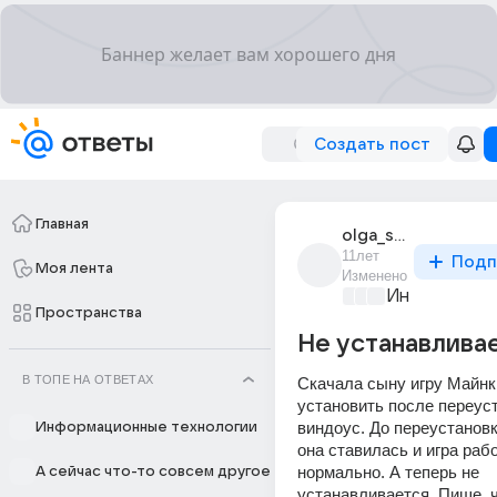
Создать пост
Главная
olga_sh_196
11лет
Подп
Моя лента
Изменено
Информацио
Пространства
Не устанавливае
В ТОПЕ НА ОТВЕТАХ
Скачала сыну игру Майнкр
установить после переуст
виндоус. До переустановк
Информационные технологии
она ставилась и игра рабо
нормально. А теперь не 
А сейчас что-то совсем другое
устанавливается. Пише, ч