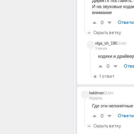
ДиректХ поставить.
И на звуковые кодак
внимание
0
Ответи
Скрыть ветку
olga_sh_196
11лет
Ученик
кодеки и драйвер
0
Отве
1 ответ
baldman
11лет
Мудрец
Где эти непонятные
0
Ответи
Скрыть ветку