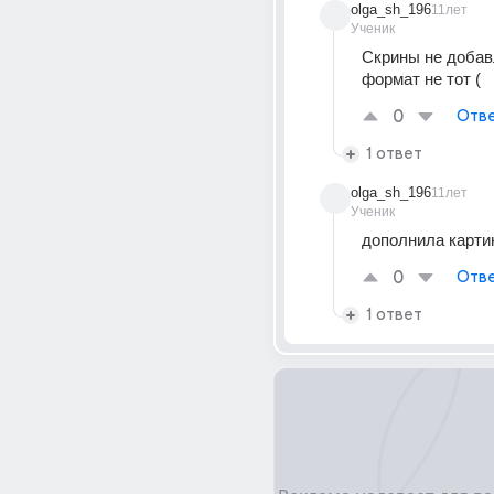
olga_sh_196
11лет
Ученик
Скрины не добав
формат не тот (
0
Отве
1 ответ
olga_sh_196
11лет
Ученик
дополнила картин
0
Отве
1 ответ