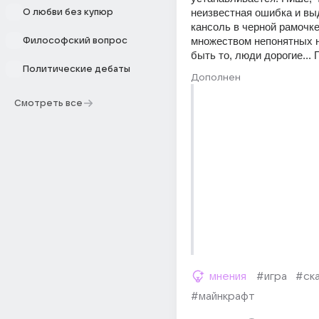
неизвестная ошибка и выд
О любви без купюр
кансоль в черной рамочке 
множеством непонятных н
Философский вопрос
быть то, люди дорогие... 
Политические дебаты
Дополнен
Смотреть все
мнения
#игра
#ск
#майнкрафт