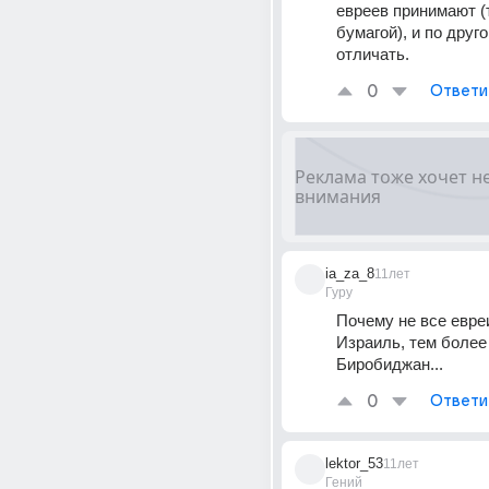
евреев принимают (т
бумагой), и по друг
отличать.
0
Ответи
ia_za_8
11лет
Гуру
Почему не все евреи
Израиль, тем более 
Биробиджан...
0
Ответи
lektor_53
11лет
Гений