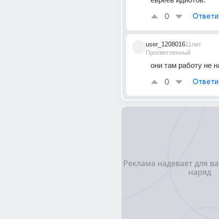
0
Ответи
user_1208016
11лет
Просветленный
они там работу не 
0
Ответи