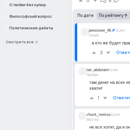
0
8
О любви без купюр
По дате
По рейтингу
Философский вопрос
Политические дебаты
pensioner_46
11лет
Гений
Смотреть все
а кто же будет пр
3
Ответ
tair_abduraim
11лет
Профи
там денег на всех ев
хватит
1
Ответи
chuck_norisss
11лет
Мастер
не все хотят, да и он