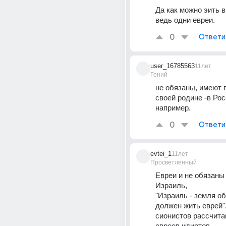
Да как можно эить в
ведь одни евреи.
0
Ответи
user_16785563
11лет
Гений
не обязаны, имеют п
своей родине -в Росс
например.
0
Ответи
evtei_1
11лет
Просветленный
Евреи и не обязаны 
Израиль, 
"Израиль - земля об
должен жить еврей", 
сионистов рассчита
евреев идиотов.