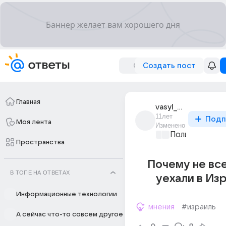
Создать пост
Главная
vasyl_cothurnatus
11лет
Подп
Моя лента
Изменено
Политические
Пространства
Почему не вс
В ТОПЕ НА ОТВЕТАХ
уехали в Из
Информационные технологии
мнения
#израиль
А сейчас что-то совсем другое