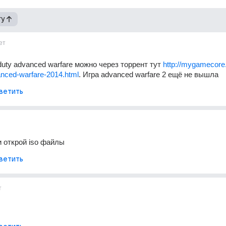
гу
ет
 duty advanced warfare можно через торрент тут 
http://mygamecore
vanced-warfare-2014.html
. Игра advanced warfare 2 ещё не вышла
ветить
и открой iso файлы
ветить
т