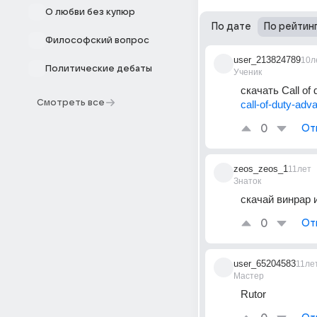
О любви без купюр
По дате
По рейтин
Философский вопрос
user_213824789
10л
Политические дебаты
Ученик
скачать Call of
Смотреть все
call-of-duty-ad
0
От
zeos_zeos_1
11лет
Знаток
скачай винрар 
0
От
user_65204583
11ле
Мастер
Rutor