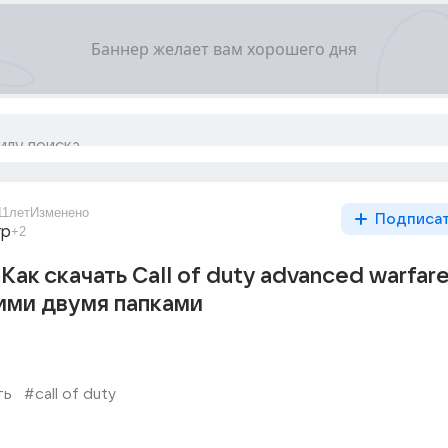
11лет
Изменено
Подписа
гр
+2
 Как скачать Call of duty advanced warfare
ими двумя папками
ть
#call of duty