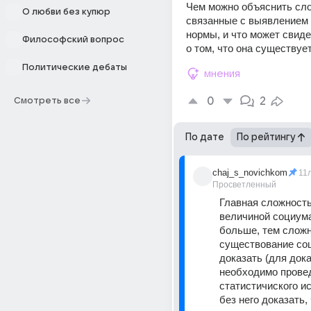
Чем можно объяснить сло
О любви без купюр
связанные с выявлением 
нормы, и что может свиде
Философский вопрос
о том, что она существуе
Политические дебаты
мнения
0
2
Смотреть все
По дате
По рейтингу
chaj_s_novichkom
11
Просветленный
Главная сложность 
величиной социума,
больше, тем сложн
существование соц
доказать (для дока
необходимо провед
статистичиского ис
без него доказать, 