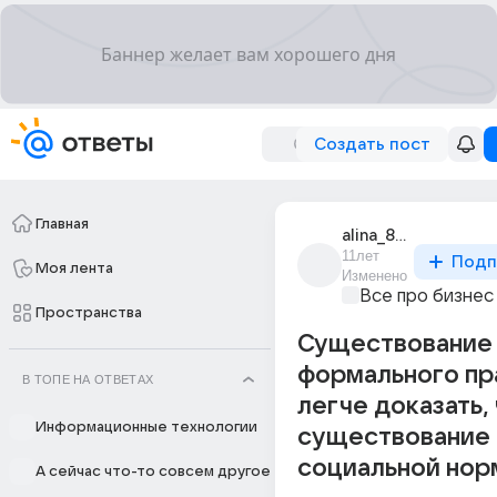
Создать пост
Главная
alina_8115
11лет
Подп
Моя лента
Изменено
Все про бизнес
Пространства
Существование
формального пр
В ТОПЕ НА ОТВЕТАХ
легче доказать,
Информационные технологии
существование
социальной нор
А сейчас что-то совсем другое