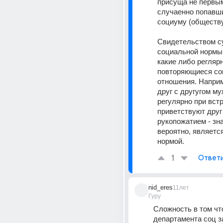
присуща не первым
случаенно попавши
социуму (обществу)
Свидетельством с
социальной нормы,
какие либо реглярн
повторяющиеся со
отношения. Наприм
друг с другугом му
регулярно при встр
приветствуют друг 
рукопожатием - зна
вероятно, являетс
нормой.
1
Ответ
nid_eres
11лет
Гуру
Сложность в том что
департамента соц з