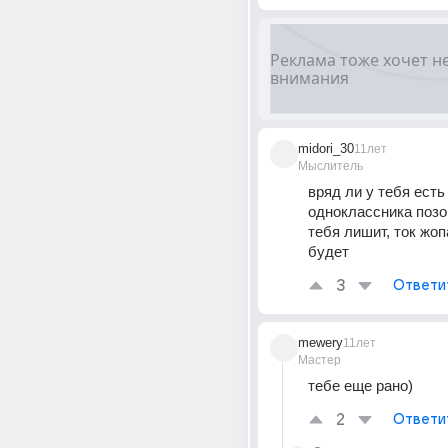
midori_30
11лет
Мыслитель
вряд ли у тебя есть
одноклассника позов
тебя лишит, ток жоп
будет
3
Ответи
mewery
11лет
Мастер
тебе еще рано)
2
Ответи