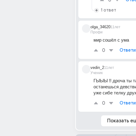
0
1 ответ
olga_34620
11лет
Профи
мир сошёл с ума
0
Ответи
vedin_2
11лет
Ученик
ГЫЫЫ !! дроча ты та
останешься девстви
уже сибе телку др
0
Ответи
Показать е