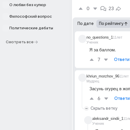
О любви без купюр
0
23
Философский вопрос
По дате
По рейтингу
Политические дебаты
no_questions_1
11лет
Смотреть все
Ученик
Я за баллом.
7
Ответи
khriun_morzhov_96
11лет
Мудрец
Засунь огурец в жоп
6
Ответи
Скрыть ветку
aleksandr_sindii_1
11л
Ученик