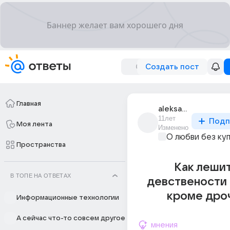
Создать пост
Главная
aleksandr_sindii_1
11лет
Подп
Моя лента
Изменено
О любви без ку
Пространства
Как леши
В ТОПЕ НА ОТВЕТАХ
девствености 
кроме дро
Информационные технологии
А сейчас что-то совсем другое
мнения