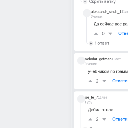
Скрыть ветку
aleksandr_sindii_1
11л
Ученик
Да сейчас все р
0
Отве
1 ответ
volodar_gofman
11лет
Ученик
учебником по грамм
2
Ответи
se_le_7
11лет
Гуру
Дебил чтоле
2
Ответи