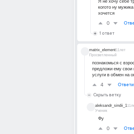
Я не хочу себе тр
когото ну мужика 
хочется
0
Отве
1 ответ
matrix_element
11лет
Просветленный
познакомься с взро
предложи ему свои 
услуги в обмен на 
4
Ответи
Скрыть ветку
aleksandr_sindii_1
11л
Ученик
Фу
0
Отве