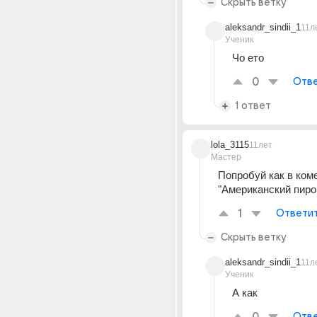
Скрыть ветку
aleksandr_sindii_1
11л
Ученик
Чо ето
0
Отве
1 ответ
lola_3115
11лет
Мастер
Попробуй как в коме
"Американский пиро
1
Ответи
Скрыть ветку
aleksandr_sindii_1
11л
Ученик
А как
Отве