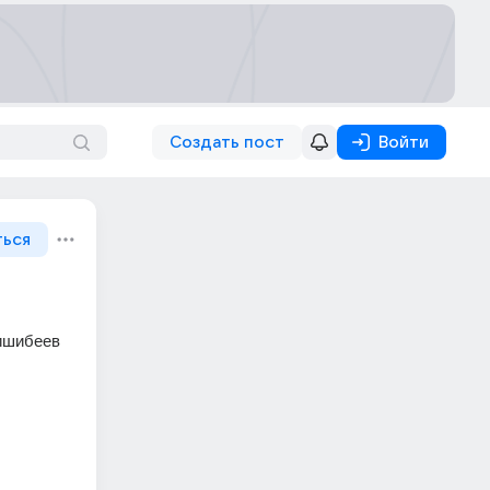
Создать пост
Войти
ться
ишибеев 