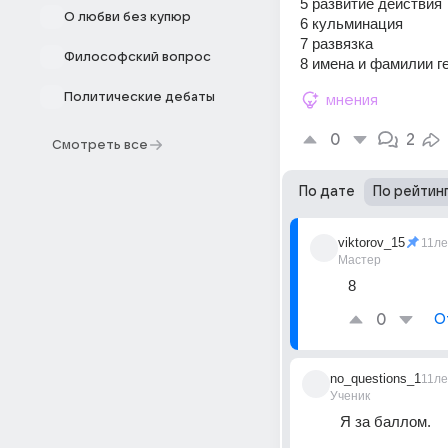
5 развитие действия
О любви без купюр
6 кульминация
7 развязка
Философский вопрос
8 имена и фамилии г
Политические дебаты
мнения
0
2
Смотреть все
По дате
По рейтин
viktorov_15
11ле
Мастер
8
0
О
no_questions_1
11ле
Ученик
Я за баллом.