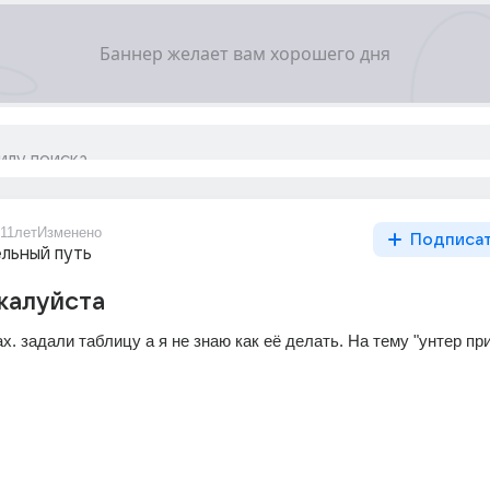
11лет
Изменено
Подписа
льный путь
жалуйста
х. задали таблицу а я не знаю как её делать. На тему "унтер пр