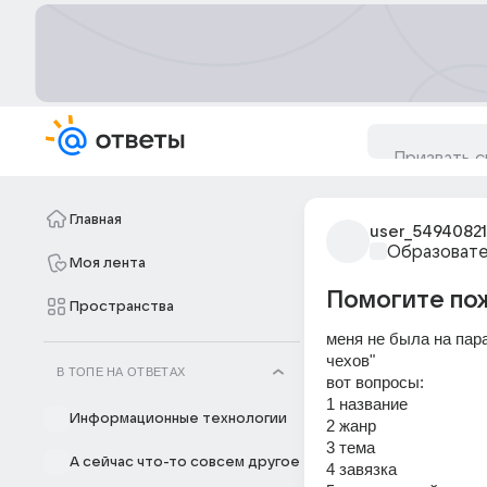
Главная
user_54940821
Образовате
Моя лента
Помогите по
Пространства
меня не была на пара
чехов"
В ТОПЕ НА ОТВЕТАХ
вот вопросы:
1 название
Информационные технологии
2 жанр
3 тема
А сейчас что-то совсем другое
4 завязка