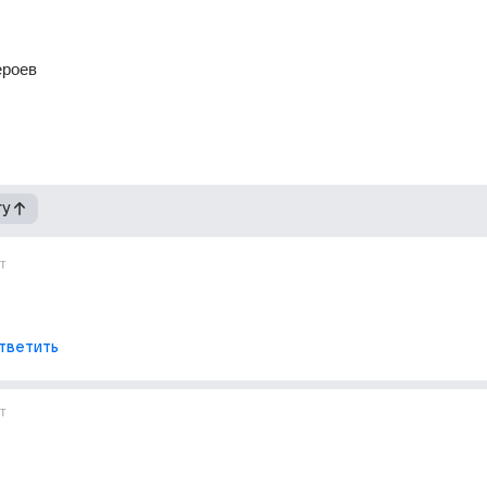
ероев
гу
т
тветить
т