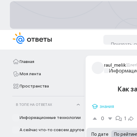
Главная
raul_melik
11лет
Информацио
Моя лента
Пространства
Как з
В ТОПЕ НА ОТВЕТАХ
знания
Информационные технологии
0
1
А сейчас что-то совсем другое
По дате
По рейтин