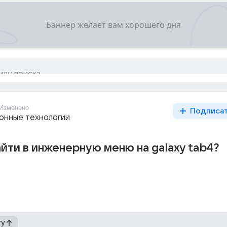
Изменено
Подписа
нные технологии
айти в инженерную меню на galaxy tab4?
гу