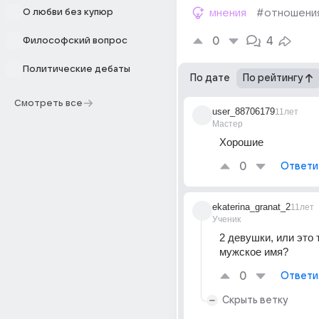
О любви без купюр
мнения
#отношени
0
4
Философский вопрос
Политические дебаты
По дате
По рейтингу
Смотреть все
user_88706179
11лет
Мастер
Хорошие
0
Ответи
ekaterina_granat_2
11лет
Ученик
2 девушки, или это 
мужское имя?
0
Ответи
Скрыть ветку