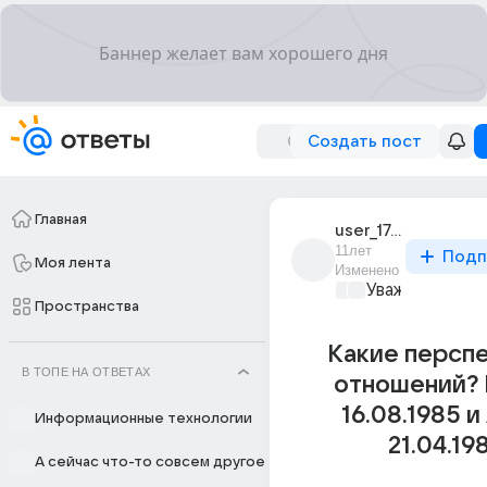
Создать пост
Главная
user_17484622
11лет
Подп
Моя лента
Изменено
Уважаемый ма
Пространства
Какие персп
В ТОПЕ НА ОТВЕТАХ
отношений? 
16.08.1985 и
Информационные технологии
21.04.19
А сейчас что-то совсем другое