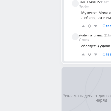
user_17484622
11лет
Профи
Мужское. Мама а
любила, вот и им
0
Отве
ekaterina_granat_2
11л
Ученик
обалдеть) удачи
0
Отве