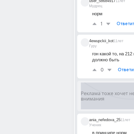
user_58684917
11лет
Мудрец
норм
1
Ответи
4ewupckii_kot
11лет
Гуру
гон какой то, на 212 
должно быть
0
Ответи
ania_nefedova_25
11лет
Ученик
в принципе норм