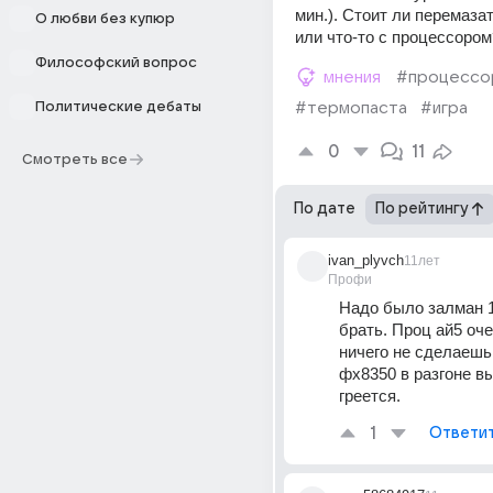
мин.). Стоит ли перемазат
О любви без купюр
или что-то с процессором
Философский вопрос
мнения
#процессо
Политические дебаты
#термопаста
#игра
0
11
Смотреть все
По дате
По рейтингу
ivan_plyvch
11лет
Профи
Надо было залман 1
брать. Проц ай5 очен
ничего не сделаешь.
фх8350 в разгоне вы
греется.
1
Ответи