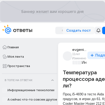
Создать пост
Главная
evgenii_noskov_329
11лет
Подп
Моя лента
Изменено
Информацио
Пространства
Температура
процессора аде
В ТОПЕ НА ОТВЕТАХ
ли?
Информационные технологии
Проц i5-4690 в тесте Aida 
градусов, в играх до 61. К
А сейчас что-то совсем другое
Cooler Master Hyper 212 E