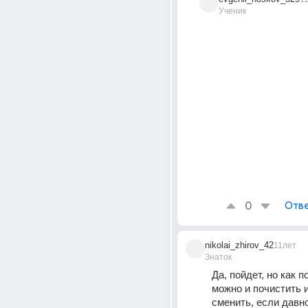
Ученик
0
Отве
nikolai_zhirov_42
11лет
Знаток
Да, пойдет, но как п
можно и почистить и
сменить, если давн