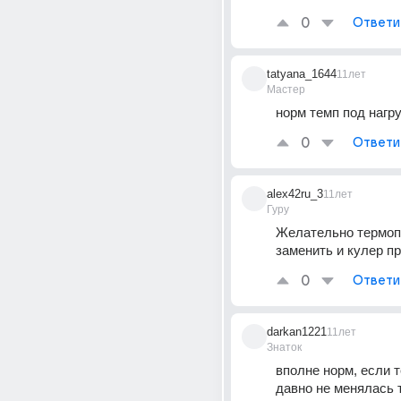
0
Ответи
tatyana_1644
11лет
Мастер
норм темп под нагр
0
Ответи
alex42ru_3
11лет
Гуру
Желательно термопа
заменить и кулер п
0
Ответи
darkan1221
11лет
Знаток
вполне норм, если т
давно не менялась 