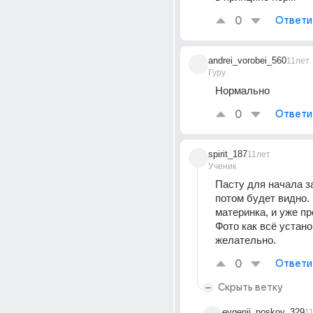
0
Ответи
andrei_vorobei_560
11лет
Гуру
Нормально
0
Ответи
spirit_187
11лет
Ученик
Пасту для начала за
потом будет видно.
материнка, и уже пр
Фото как всё устано
желательно.
0
Ответи
Скрыть ветку
evgenii_noskov_329
1