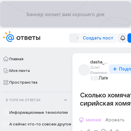
Создать пост
Главная
dasha_efimova_113
11лет
Подп
Моя лента
Изменено
Лапки и хвост
Пространства
Сколько хомяча
В ТОПЕ НА ОТВЕТАХ
сирийская хомя
Информационные технологии
мнения
#рожать
А сейчас что-то совсем другое