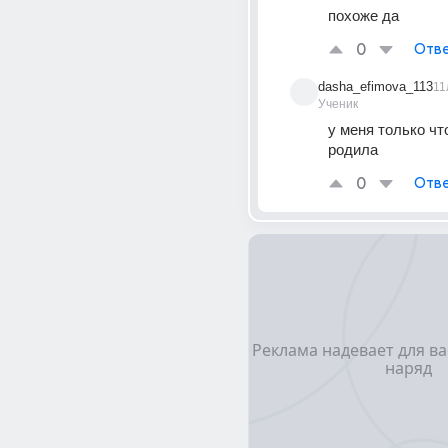
похоже да
0
Отве
dasha_efimova_113
11
Ученик
у меня только чт
родила
0
Отве