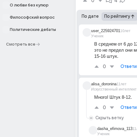
0
4
О любви без купюр
По дате
По рейтингу
Философский вопрос
Политические дебаты
user_225924701
10лет
Ученик
В среднем от 6 до 12
Смотреть все
это не предел они мо
15-16 штук.
0
Ответи
alisa_doronina
11лет
Искусственный интеллект
Много! Штук 8-12.
0
Ответи
Скрыть ветку
dasha_efimova_113
11
Ученик